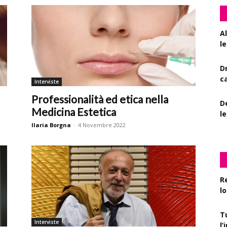
A
le
D
c
Interviste
Professionalità ed etica nella
De
Medicina Estetica
l
Ilaria Borgna
-
4 Novembre 2022
R
l
T
Interviste
l