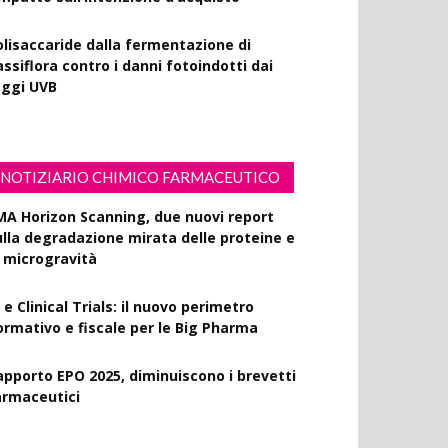
olisaccaride dalla fermentazione di
ssiflora contro i danni fotoindotti dai
aggi UVB
NOTIZIARIO CHIMICO FARMACEUTICO
MA Horizon Scanning, due nuovi report
ulla degradazione mirata delle proteine e
a microgravità
 e Clinical Trials: il nuovo perimetro
ormativo e fiscale per le Big Pharma
apporto EPO 2025, diminuiscono i brevetti
armaceutici