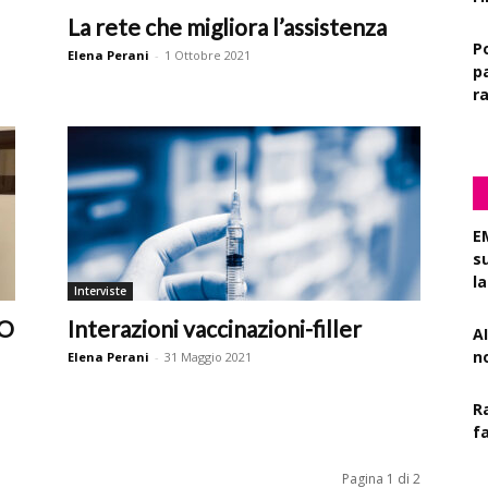
La rete che migliora l’assistenza
P
Elena Perani
-
1 Ottobre 2021
pa
r
E
s
l
Interviste
EO
Interazioni vaccinazioni-filler
AI
n
Elena Perani
-
31 Maggio 2021
R
f
Pagina 1 di 2