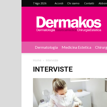
7 Ago 2026
Accedi
Chi siamo
Contatti
Abbonat
Dermakos
Dermatologia
Medicina Estetica
Chirurg
Home
Interviste
INTERVISTE