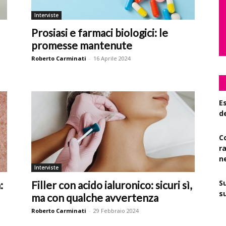
Interviste
Prosiasi e farmaci biologici: le
promesse mantenute
Roberto Carminati
-
16 Aprile 2024
Es
d
C
r
n
Interviste
S
:
Filler con acido ialuronico: sicuri sì,
su
ma con qualche avvertenza
Roberto Carminati
-
29 Febbraio 2024