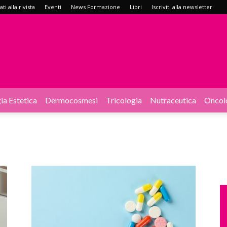
i alla rivista
Eventi
News Formazione
Libri
Iscriviti alla newsletter
ia Estetica
Dermocosmesi
Tricologia
Nutraceutica
Oncol