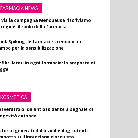
FARMACIA NEWS
l via la campagna Menopausa riscriviamo
 regole: il ruolo della farmacia
rink Spiking: le farmacie scendono in
ampo per la sensibilizzazione
fibrillatori in ogni farmacia: la proposta di
egge
KOSMETICA
esveratrolo: da antiossidante a segnale di
ongevità cutanea
utorial generati dal brand e dagli utenti:
’impatto sull’intenzione d’acquisto