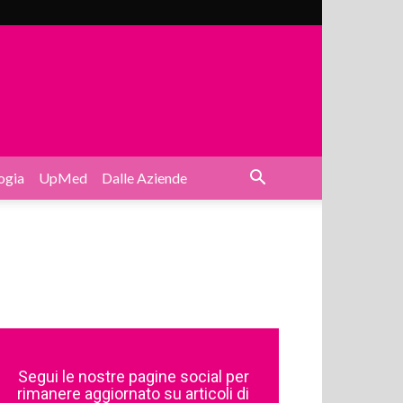
ogia
UpMed
Dalle Aziende
Segui le nostre pagine social per
rimanere aggiornato su articoli di