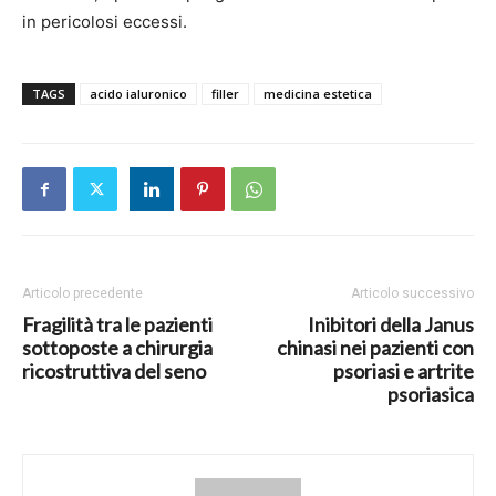
in pericolosi eccessi.
TAGS
acido ialuronico
filler
medicina estetica
Articolo precedente
Articolo successivo
Fragilità tra le pazienti
Inibitori della Janus
sottoposte a chirurgia
chinasi nei pazienti con
ricostruttiva del seno
psoriasi e artrite
psoriasica