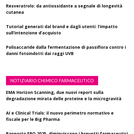
Resveratrolo: da antiossidante a segnale di longevità
cutanea
Tutorial generati dal brand e dagli utenti: l’impatto
sull’intenzione d’acquisto
Polisaccaride dalla fermentazione di passiflora contro i
danni fotoindotti dai raggi UVB
NOTIZIARIO CHIMICO FARMACEUTICO
EMA Horizon Scanning, due nuovi report sulla
degradazione mirata delle proteine e la microgravità
AI e Clinical Trials: il nuovo perimetro normativo e
fiscale per le Big Pharma
Rapporto EPO 2025, diminuiscono i brevetti farmaceutici