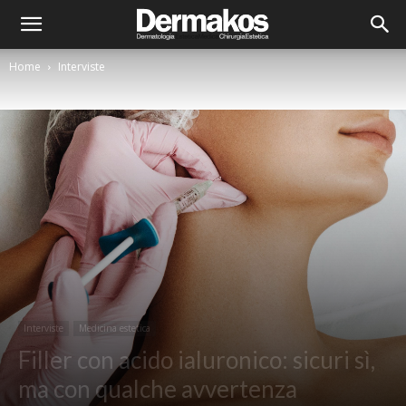
Home
Interviste
Interviste
Medicina estetica
Filler con acido ialuronico: sicuri sì,
ma con qualche avvertenza