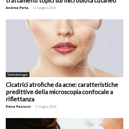
trattamenti topici sul microbiota cutaneo
Andrea Porta
-
12 Giugno 2026
Dermatologia
Cicatrici atrofiche da acne: caratteristiche
predittive della microscopia confocale a
riflettanza
Elena Pascucci
-
5 Giugno 2026