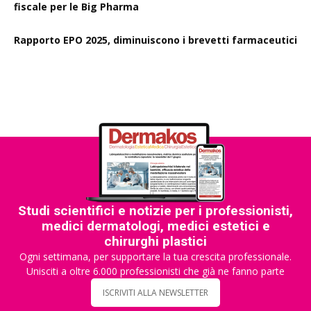
fiscale per le Big Pharma
Rapporto EPO 2025, diminuiscono i brevetti farmaceutici
Studi scientifici e notizie per i professionisti,
medici dermatologi, medici estetici e
chirurghi plastici
Ogni settimana, per supportare la tua crescita professionale.
Unisciti a oltre 6.000 professionisti che già ne fanno parte
ISCRIVITI ALLA NEWSLETTER