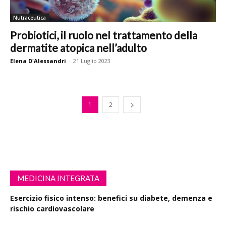
Nutraceutica
Probiotici, il ruolo nel trattamento della
dermatite atopica nell’adulto
Elena D'Alessandri
-
21 Luglio 2023
1
2
MEDICINA INTEGRATA
Esercizio fisico intenso: benefici su diabete, demenza e
rischio cardiovascolare