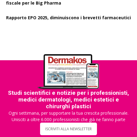
fiscale per le Big Pharma
Rapporto EPO 2025, diminuiscono i brevetti farmaceutici
Studi scientifici e notizie per i professionisti,
medici dermatologi, medici estetici e
chirurghi plastici
Ogni settimana, per supportare la tua crescita professionale.
Unisciti a oltre 6.000 professionisti che già ne fanno parte
ISCRIVITI ALLA NEWSLETTER