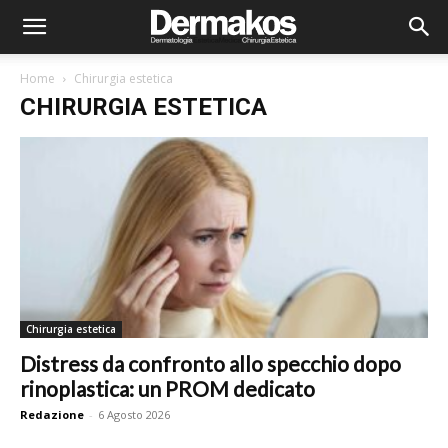
Home
Chirurgia estetica
CHIRURGIA ESTETICA
Chirurgia estetica
Distress da confronto allo specchio dopo
rinoplastica: un PROM dedicato
Redazione
-
6 Agosto 2026