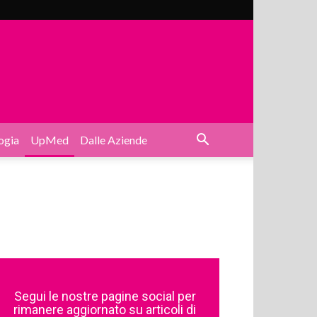
ogia
UpMed
Dalle Aziende
Segui le nostre pagine social per
rimanere aggiornato su articoli di