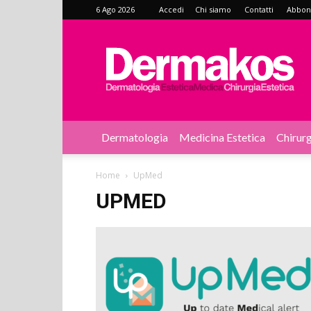
6 Ago 2026
Accedi
Chi siamo
Contatti
Abbonat
Dermakos
Dermatologia
Medicina Estetica
Chirurg
Home
UpMed
UPMED