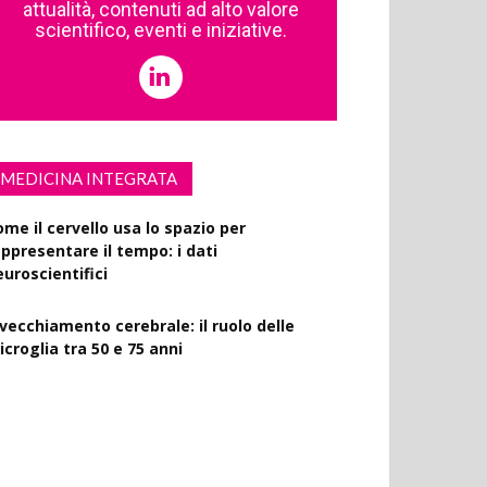
attualità, contenuti ad alto valore
scientifico, eventi e iniziative.
MEDICINA INTEGRATA
ome il cervello usa lo spazio per
appresentare il tempo: i dati
euroscientifici
nvecchiamento cerebrale: il ruolo delle
croglia tra 50 e 75 anni
ercizio fisico intenso: benefici su diabete,
emenza e rischio cardiovascolare