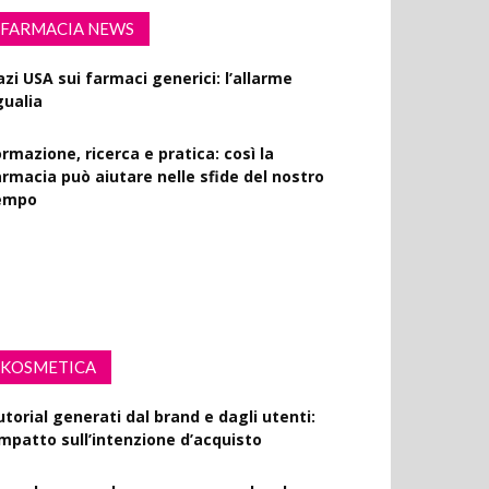
FARMACIA NEWS
azi USA sui farmaci generici: l’allarme
gualia
rmazione, ricerca e pratica: così la
armacia può aiutare nelle sfide del nostro
empo
rink Spiking: le farmacie scendono in
ampo per la sensibilizzazione
KOSMETICA
utorial generati dal brand e dagli utenti:
’impatto sull’intenzione d’acquisto
ormulare uno shampoo supramolecolare