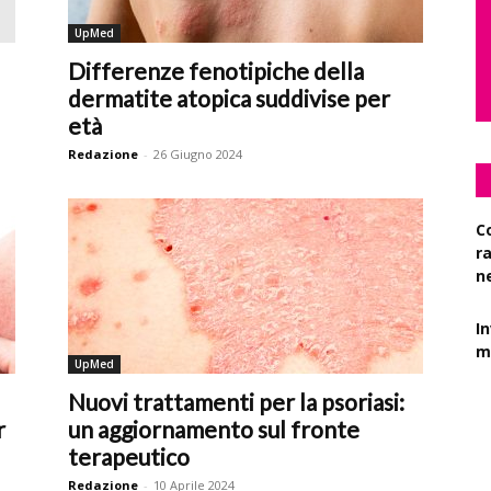
UpMed
Differenze fenotipiche della
dermatite atopica suddivise per
età
Redazione
-
26 Giugno 2024
C
r
n
I
mi
UpMed
Es
Nuovi trattamenti per la psoriasi:
d
r
un aggiornamento sul fronte
terapeutico
Redazione
-
10 Aprile 2024