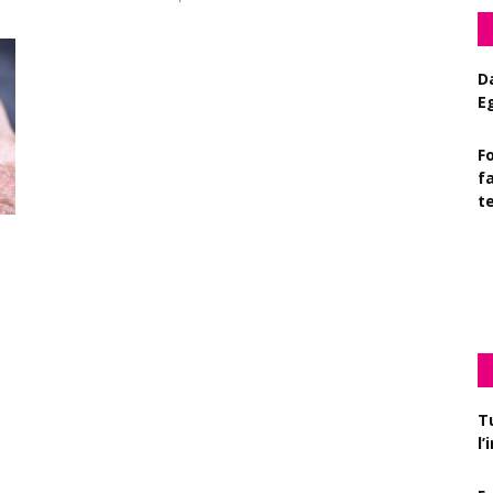
D
E
Fo
f
t
D
c
T
l
F