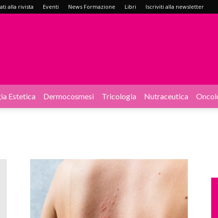
i alla rivista
Eventi
News Formazione
Libri
Iscriviti alla newsletter
ia Estetica
Dermocosmesi
Tricologia
Nutraceutica
Oncol