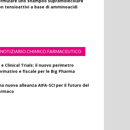
on tensioattivi a base di amminoacidi
esveratrolo: da antiossidante a segnale di
ongevità cutanea
NOTIZIARIO CHIMICO FARMACEUTICO
 e Clinical Trials: il nuovo perimetro
ormativo e fiscale per le Big Pharma
na nuova alleanza AIFA-SCI per il futuro del
armaco
MA Horizon Scanning, due nuovi report
ulla degradazione mirata delle proteine e
a microgravità