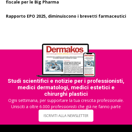
fiscale per le Big Pharma
Rapporto EPO 2025, diminuiscono i brevetti farmaceutici
Studi scientifici e notizie per i professionisti,
medici dermatologi, medici estetici e
chirurghi plastici
Ogni settimana, per supportare la tua crescita professionale.
Unisciti a oltre 6.000 professionisti che già ne fanno parte
ISCRIVITI ALLA NEWSLETTER