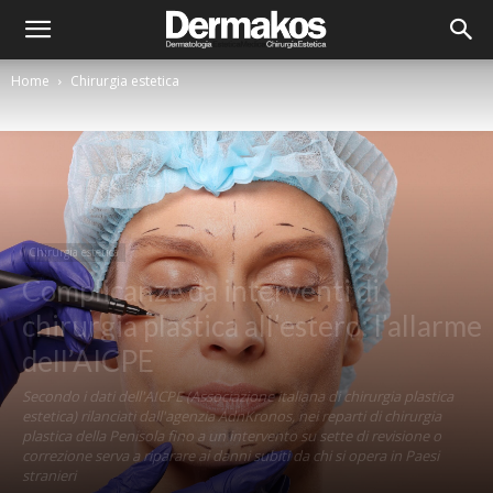
Home
Chirurgia estetica
Chirurgia estetica
Complicanze da interventi di
chirurgia plastica all’estero: l’allarme
dell’AICPE
Secondo i dati dell'AICPE (Associazione italiana di chirurgia plastica
estetica) rilanciati dall'agenzia AdnKronos, nei reparti di chirurgia
plastica della Penisola fino a un intervento su sette di revisione o
correzione serva a riparare ai danni subiti da chi si opera in Paesi
stranieri