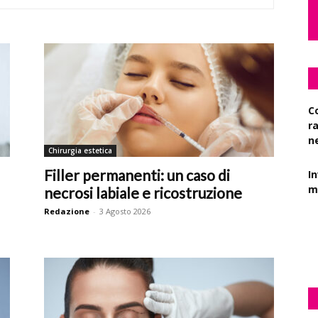
C
r
n
Chirurgia estetica
I
Filler permanenti: un caso di
mi
necrosi labiale e ricostruzione
Redazione
-
3 Agosto 2026
Es
d