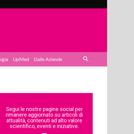
ogia
UpMed
Dalle Aziende
Segui le nostre pagine social per
rimanere aggiornato su articoli di
attualità, contenuti ad alto valore
scientifico, eventi e iniziative.