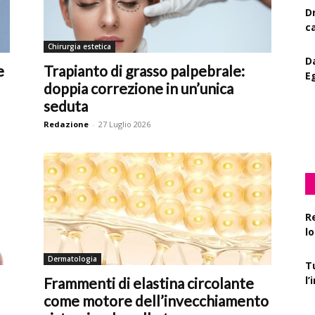
D
c
Chirurgia estetica
D
e
Trapianto di grasso palpebrale:
E
doppia correzione in un’unica
seduta
A
le
Redazione
-
27 Luglio 2026
R
l
T
Dermatologia
l
Frammenti di elastina circolante
come motore dell’invecchiamento
P