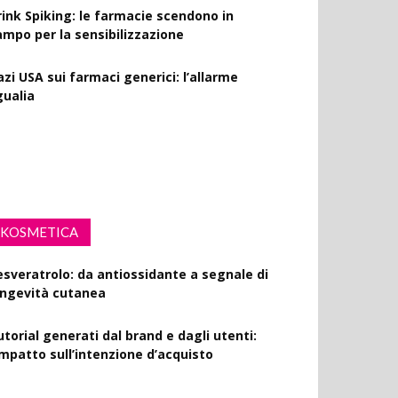
rink Spiking: le farmacie scendono in
ampo per la sensibilizzazione
azi USA sui farmaci generici: l’allarme
gualia
l via la campagna Menopausa riscriviamo
 regole: il ruolo della farmacia
KOSMETICA
esveratrolo: da antiossidante a segnale di
ongevità cutanea
utorial generati dal brand e dagli utenti:
’impatto sull’intenzione d’acquisto
olisaccaride dalla fermentazione di