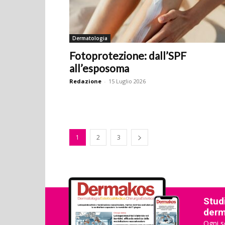
Dermatologia
Fotoprotezione: dall’SPF
all’esposoma
Redazione
-
15 Luglio 2026
1
2
3
Studi
derma
Ogni s