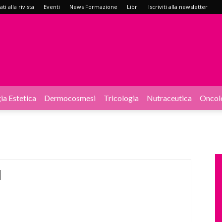
i alla rivista
Eventi
News Formazione
Libri
Iscriviti alla newsletter
ia Estetica
Dermocosmesi
Tricologia
Nutraceutica
Oncol