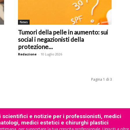
News
Tumori della pelle in aumento: sui
social i negazionisti della
protezione...
Redazione
-
10 Luglio 2026
Pagina 1 di 3
 scientifici e notizie per i professionisti, medici
tologi, medici estetici e chirurghi plastici
ettimana, per supportare la tua crescita professionale. Unisciti a oltre