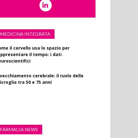
MEDICINA INTEGRATA
ome il cervello usa lo spazio per
appresentare il tempo: i dati
euroscientifici
nvecchiamento cerebrale: il ruolo delle
croglia tra 50 e 75 anni
ercizio fisico intenso: benefici su diabete,
emenza e rischio cardiovascolare
FARMACIA NEWS