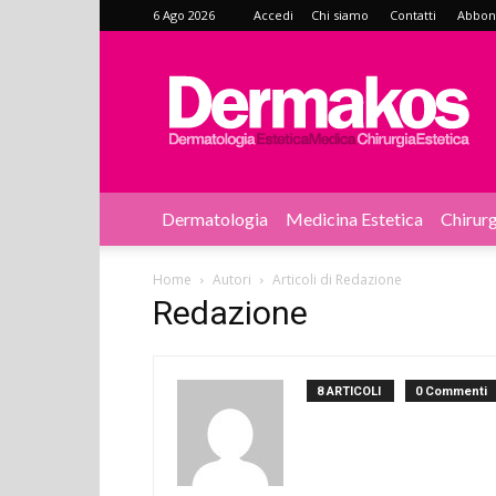
6 Ago 2026
Accedi
Chi siamo
Contatti
Abbonat
Dermakos
Dermatologia
Medicina Estetica
Chirurg
Home
Autori
Articoli di Redazione
Redazione
8 ARTICOLI
0 Commenti