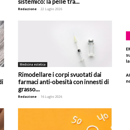
sistemico: la pelle tra...
pa
Redazione
-
22 Luglio 2026
r
E
s
l
Medicina estetica
AI
Rimodellare i corpi svuotati dai
n
di
farmaci anti-obesità con innesti di
grasso...
R
Redazione
-
16 Luglio 2026
f