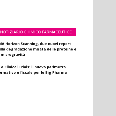
ssiflora contro i danni fotoindotti dai
aggi UVB
NOTIZIARIO CHIMICO FARMACEUTICO
MA Horizon Scanning, due nuovi report
ulla degradazione mirata delle proteine e
a microgravità
 e Clinical Trials: il nuovo perimetro
ormativo e fiscale per le Big Pharma
apporto EPO 2025, diminuiscono i brevetti
armaceutici