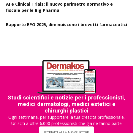
AI e Clinical Trials: il nuovo perimetro normativo e
fiscale per le Big Pharma
Rapporto EPO 2025, diminuiscono i brevetti farmaceutici
Studi scientifici e notizie per i professionisti,
medici dermatologi, medici estetici e
chirurghi plastici
Ogni settimana, per supportare la tua crescita professionale.
Unisciti a oltre 6.000 professionisti che già ne fanno parte
ISCRIVITI ALLA NEWSLETTER