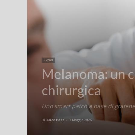
Ricerca
Melanoma: un ce
chirurgica
Uno smart patch a base di grafene 
Di
Alice Pace
-
7 Maggio 2026