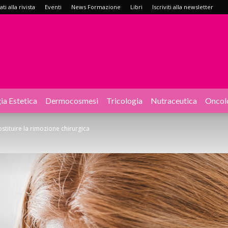
i alla rivista
Eventi
News Formazione
Libri
Iscriviti alla newsletter
ia Estetica
Dermocosmesi
Tricologia
Nutraceutica
Oncol
tituire la rimozione chirurgica