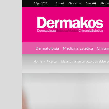
6 Ago 2026
Accedi
Chi siamo
Contatti
Abbonat
Dermakos
Dermatologia
Medicina Estetica
Chirurg
Home
Ricerca
Melanoma: un cerotto potrebbe sos