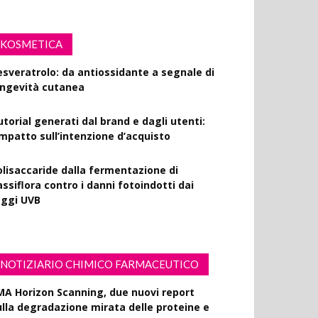
KOSMETICA
esveratrolo: da antiossidante a segnale di
ongevità cutanea
utorial generati dal brand e dagli utenti:
’impatto sull’intenzione d’acquisto
olisaccaride dalla fermentazione di
ssiflora contro i danni fotoindotti dai
aggi UVB
NOTIZIARIO CHIMICO FARMACEUTICO
MA Horizon Scanning, due nuovi report
ulla degradazione mirata delle proteine e