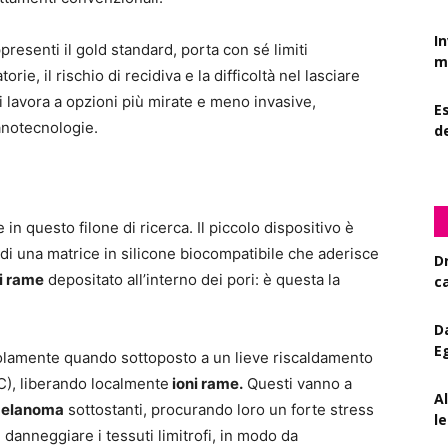
I
presenti il gold standard, porta con sé limiti
mi
e, il rischio di recidiva e la difficoltà nel lasciare
 si lavora a opzioni più mirate e meno invasive,
Es
nanotecnologie.
d
in questo filone di ricerca. Il piccolo dispositivo è
o di una matrice in silicone biocompatibile che aderisce
D
i rame
depositato all’interno dei pori: è questa la
c
D
E
 solamente quando sottoposto a un lieve riscaldamento
C
), liberando localmente
ioni rame.
Questi vanno a
A
 melanoma
sottostanti, procurando loro un forte stress
le
, danneggiare i tessuti limitrofi, in modo da