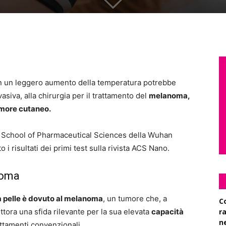
on un leggero aumento della temperatura potrebbe
asiva, alla chirurgia per il trattamento del
melanoma,
more cutaneo.
a
School of Pharmaceutical Sciences della Wuhan
 i risultati dei primi test
sulla rivista
ACS Nano
.
noma
la pelle è dovuto al melanoma
, un tumore che, a
C
ttora una sfida rilevante per la sua elevata
capacità
r
n
attamenti convenzionali.