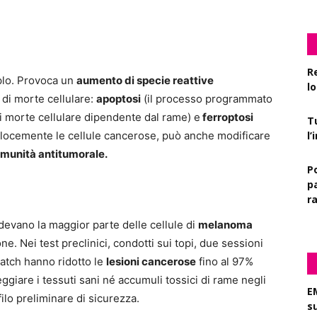
R
plo. Provoca un
aumento di specie reattive
l
di morte cellulare:
apoptosi
(il processo programmato
i morte cellulare dipendente dal rame) e
ferroptosi
T
velocemente le cellule cancerose, può anche modificare
l
munità antitumorale.
P
pa
r
idevano la maggior parte delle cellule di
melanoma
one. Nei test preclinici, condotti sui topi, due sessioni
patch hanno ridotto le
lesioni cancerose
fino al 97%
ggiare i tessuti sani né accumuli tossici di rame negli
E
ilo preliminare di sicurezza.
s