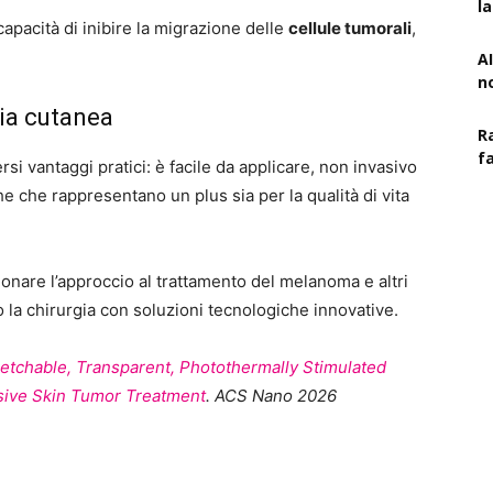
l
apacità di inibire la migrazione delle
cellule tumorali
,
AI
n
pia cutanea
R
f
si vantaggi pratici: è facile da applicare, non invasivo
che che rappresentano un plus sia per la qualità di vita
onare l’approccio al trattamento del melanoma e altri
o la chirurgia con soluzioni tecnologiche innovative.
retchable, Transparent, Photothermally Stimulated
sive Skin Tumor Treatment
.
ACS Nano
2026