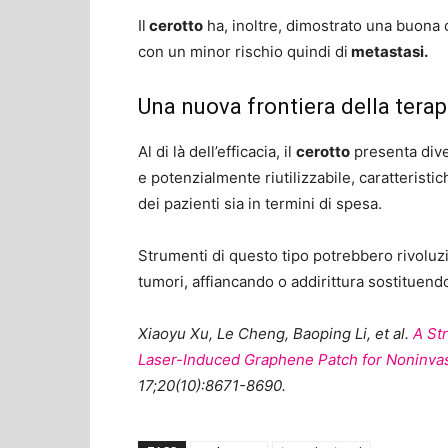
Il
cerotto
ha, inoltre, dimostrato una buona c
con un minor rischio quindi di
metastasi.
Una nuova frontiera della tera
Al di là dell’efficacia, il
cerotto
presenta diver
e potenzialmente riutilizzabile, caratteristi
dei pazienti sia in termini di spesa.
Strumenti di questo tipo potrebbero rivoluzi
tumori, affiancando o addirittura sostituend
Xiaoyu Xu
,
Le Cheng
,
Baoping Li
, et al.
A St
Laser-Induced Graphene Patch for Noninva
17;20(10):8671-8690.