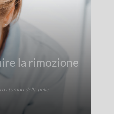
ire la rimozione
o i tumori della pelle