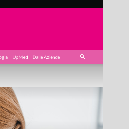
ogia
UpMed
Dalle Aziende