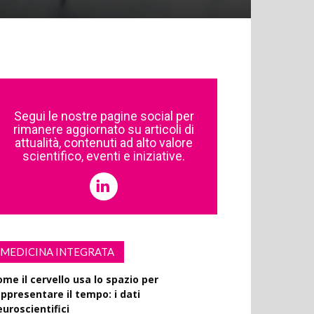
Segui le nostre pagine social per
rimanere aggiornato su articoli di
attualità, contenuti ad alto valore
scientifico, eventi e iniziative.
MEDICINA INTEGRATA
ome il cervello usa lo spazio per
appresentare il tempo: i dati
euroscientifici