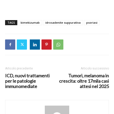
TAGS
bimekizumab
idrosadenite suppurativa
psoriasi
Articolo precedente
Articolo successivo
ICD, nuovi trattamenti
Tumori, melanoma in
per le patologie
crescita: oltre 17mila casi
immunomediate
attesi nel 2025