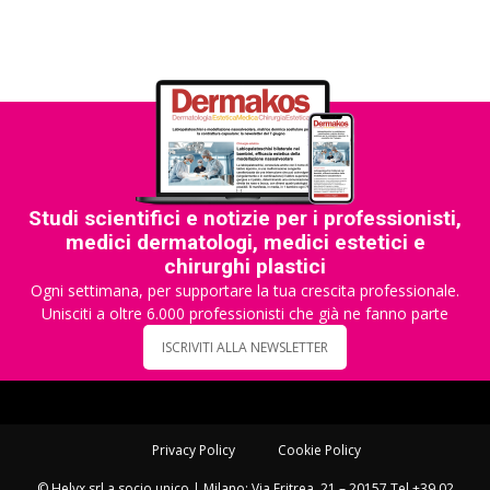
Studi scientifici e notizie per i professionisti,
medici dermatologi, medici estetici e
chirurghi plastici
Ogni settimana, per supportare la tua crescita professionale.
Unisciti a oltre 6.000 professionisti che già ne fanno parte
ISCRIVITI ALLA NEWSLETTER
Privacy Policy
Cookie Policy
© Helyx srl a socio unico | Milano: Via Eritrea, 21 – 20157 Tel +39 02