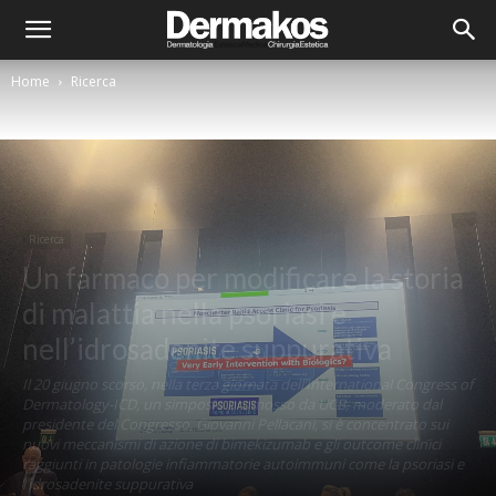
Home
Ricerca
Ricerca
Un farmaco per modificare la storia
di malattia nella psoriasi e
nell’idrosadenite suppurativa
Il 20 giugno scorso, nella terza giornata dell’International Congress of
Dermatology-ICD, un simposio promosso da UCB, moderato dal
presidente del Congresso, Giovanni Pellacani, si è concentrato sui
nuovi meccanismi di azione di bimekizumab e gli outcome clinici
raggiunti in patologie infiammatorie autoimmuni come la psoriasi e
l’idrosadenite suppurativa