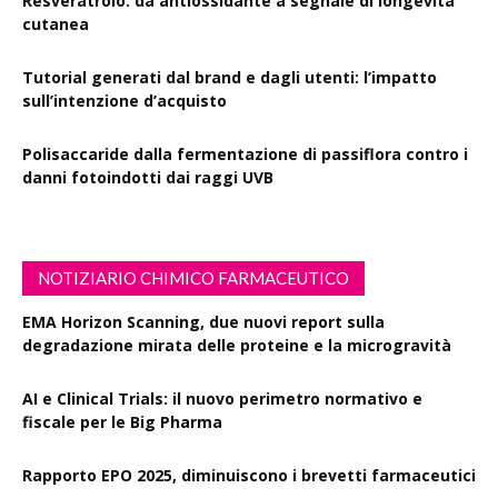
Resveratrolo: da antiossidante a segnale di longevità
cutanea
Tutorial generati dal brand e dagli utenti: l’impatto
sull’intenzione d’acquisto
Polisaccaride dalla fermentazione di passiflora contro i
danni fotoindotti dai raggi UVB
NOTIZIARIO CHIMICO FARMACEUTICO
EMA Horizon Scanning, due nuovi report sulla
degradazione mirata delle proteine e la microgravità
AI e Clinical Trials: il nuovo perimetro normativo e
fiscale per le Big Pharma
Rapporto EPO 2025, diminuiscono i brevetti farmaceutici