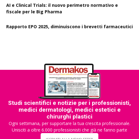
AI e Clinical Trials: il nuovo perimetro normativo e
fiscale per le Big Pharma
Rapporto EPO 2025, diminuiscono i brevetti farmaceutici
Studi scientifici e notizie per i professionisti,
medici dermatologi, medici estetici e
chirurghi plastici
Ogni settimana, per supportare la tua crescita professionale.
Unisciti a oltre 6.000 professionisti che già ne fanno parte