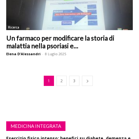
Ricerca
Un farmaco per modificare la storia di
malattia nella psoriasi e...
Elena D'Alessandri
-
8 Luglio 2025
1
2
3
MEDICINA INTEGRATA
Esercizio fisico intenso: benefici su diabete, demenza e