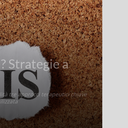
? Strategie a
ità tre approcci terapeutici chiave
ilizzata