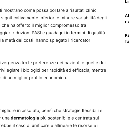
l
ati mostrano come possa portare a risultati clinici
AI
significativamente inferiori e minore variabilità degli
n
o che ha offerto il miglior compromesso tra
iori riduzioni PASI e guadagni in termini di qualità
R
lla metà dei costi, hanno spiegato i ricercatori
f
divergenza tra le preferenze dei pazienti e quelle dei
ivilegiare i biologici per rapidità ed efficacia, mentre i
e di un miglior profilo economico.
gliore in assoluto, bensì che strategie flessibili e
er una
dermatologia
più sostenibile e centrata sul
bbe il caso di unificare e allineare le risorse e i