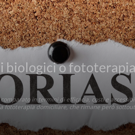
i biologici o fototerapia
omparato in termini di efficacia, costi e accessibil
 la fototerapia domiciliare, che rimane però sottout