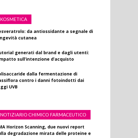
KOSMETICA
esveratrolo: da antiossidante a segnale di
ongevità cutanea
utorial generati dal brand e dagli utenti:
’impatto sull’intenzione d’acquisto
olisaccaride dalla fermentazione di
ssiflora contro i danni fotoindotti dai
aggi UVB
NOTIZIARIO CHIMICO FARMACEUTICO
MA Horizon Scanning, due nuovi report
ulla degradazione mirata delle proteine e