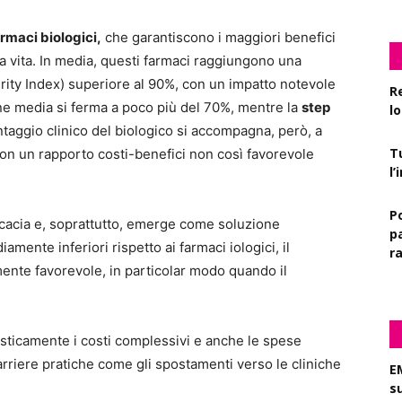
rmaci biologici,
che garantiscono i maggiori benefici
la vita. In media, questi farmaci raggiungono una
rity Index
) superiore al 90%, con un impatto notevole
R
ne media si ferma a poco più del 70%, mentre la
step
l
antaggio clinico del biologico si accompagna, però, a
T
 con un rapporto costi-benefici non così favorevole
l
P
cacia e, soprattutto, emerge come soluzione
pa
ente inferiori rispetto ai farmaci iologici, il
r
rmente favorevole, in particolar modo quando il
drasticamente i costi complessivi e anche le spese
 barriere pratiche come gli spostamenti verso le cliniche
E
s