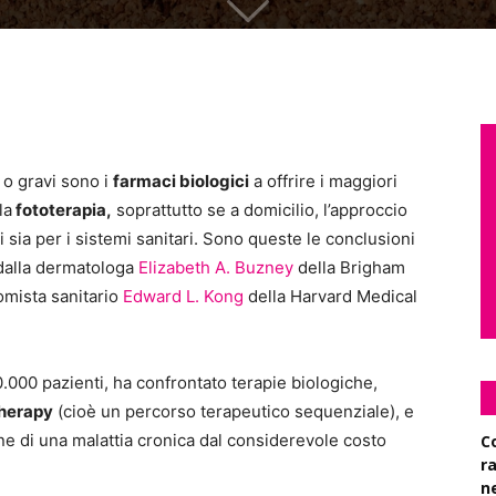
o gravi sono i
farmaci biologici
a offrire i maggiori
la
fototerapia,
soprattutto se a domicilio, l’approccio
i sia per i sistemi sanitari. Sono queste le conclusioni
dalla dermatologa
Elizabeth A. Buzney
della Brigham
omista sanitario
Edward L. Kong
della Harvard Medical
.000 pazienti, ha confrontato terapie biologiche,
therapy
(cioè un percorso terapeutico sequenziale), e
one di una malattia cronica dal considerevole costo
C
r
n