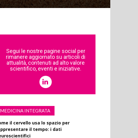
Segui le nostre pagine social per
rimanere aggiornato su articoli di
attualità, contenuti ad alto valore
scientifico, eventi e iniziative.
MEDICINA INTEGRATA
ome il cervello usa lo spazio per
appresentare il tempo: i dati
euroscientifici