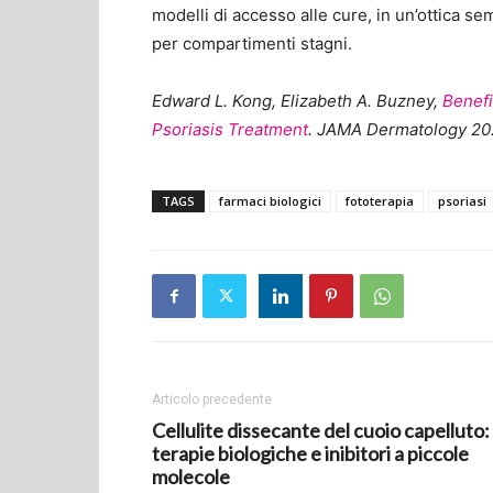
modelli di accesso alle cure, in un’ottica s
per compartimenti stagni.
Edward L. Kong,
Elizabeth A. Buzney,
Benefi
Psoriasis Treatment
. JAMA Dermatology 202
TAGS
farmaci biologici
fototerapia
psoriasi
Articolo precedente
Cellulite dissecante del cuoio capelluto:
terapie biologiche e inibitori a piccole
molecole