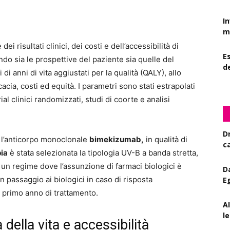
I
mi
i risultati clinici, dei costi e dell’accessibilità di
Es
ndo sia le prospettive del paziente sia quelle del
d
i anni di vita aggiustati per la qualità (QALY), allo
acia, costi ed equità. I parametri sono stati estrapolati
al clinici randomizzati, studi di coorte e analisi
D
 l’anticorpo monoclonale
bimekizumab,
in qualità di
c
pia
è stata selezionata la tipologia UV-B a banda stretta,
 un regime dove l’assunzione di farmaci biologici è
D
n passaggio ai biologici in caso di risposta
E
il primo anno di trattamento.
A
le
tà della vita e accessibilità