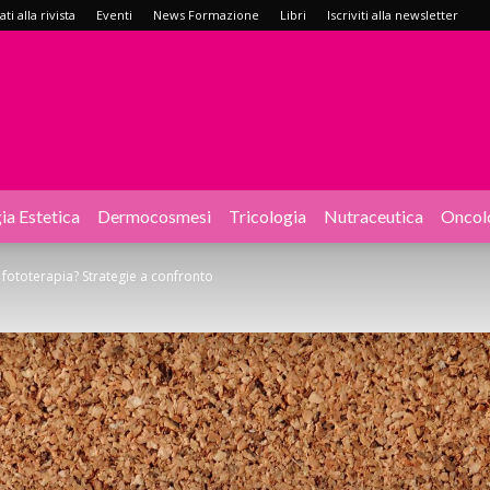
i alla rivista
Eventi
News Formazione
Libri
Iscriviti alla newsletter
ia Estetica
Dermocosmesi
Tricologia
Nutraceutica
Oncol
o fototerapia? Strategie a confronto