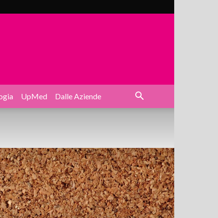
ogia
UpMed
Dalle Aziende