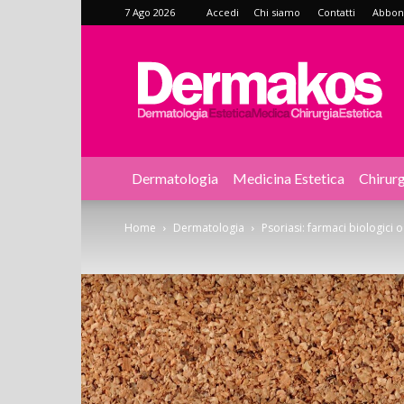
7 Ago 2026
Accedi
Chi siamo
Contatti
Abbonat
Dermakos
Dermatologia
Medicina Estetica
Chirurg
Home
Dermatologia
Psoriasi: farmaci biologici 