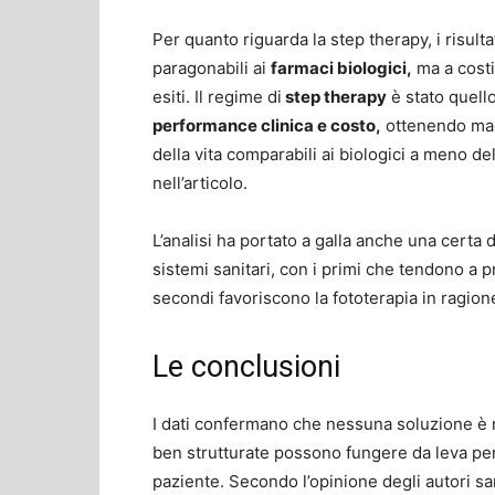
Per quanto riguarda la step therapy, i risult
paragonabili ai
farmaci biologici,
ma a costi 
esiti. Il regime di
step therapy
è stato quell
performance clinica e costo,
ottenendo magg
della vita comparabili ai biologici a meno de
nell’articolo.
L’analisi ha portato a galla anche una certa 
sistemi sanitari, con i primi che tendono a pr
secondi favoriscono la fototerapia in ragion
Le conclusioni
I dati confermano che nessuna soluzione è mi
ben strutturate possono fungere da leva p
paziente. Secondo l’opinione degli autori sare