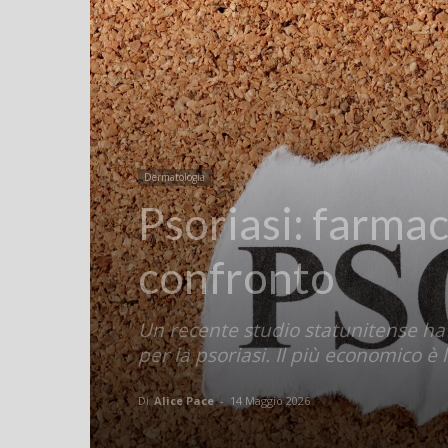
Dermatologia
Psoriasi: farmac
confronto
Un recente studio statunitense ha c
per la psoriasi. Il più economico è
Di
Alice Pace
-
14 Maggio 2026