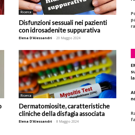
Ricerca
P
pa
Disfunzioni sessuali nei pazienti
r
con idrosadenite suppurativa
Elena D'Alessandri
-
20 Maggio 2024
E
s
l
AI
Ricerca
n
o
Dermatomiosite, caratteristiche
cliniche della disfagia associata
R
f
Elena D'Alessandri
-
8 Maggio 2024