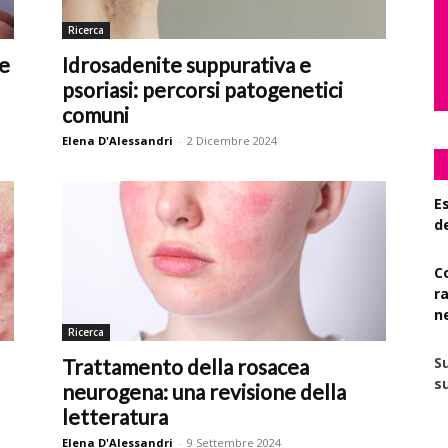
Ricerca
ne
Idrosadenite suppurativa e
psoriasi: percorsi patogenetici
comuni
Elena D'Alessandri
-
2 Dicembre 2024
Es
d
C
r
n
Ricerca
S
Trattamento della rosacea
su
neurogena: una revisione della
letteratura
Elena D'Alessandri
-
9 Settembre 2024