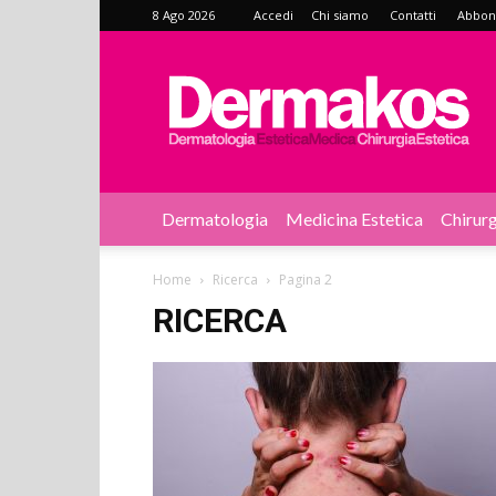
8 Ago 2026
Accedi
Chi siamo
Contatti
Abbonat
Dermakos
Dermatologia
Medicina Estetica
Chirurg
Home
Ricerca
Pagina 2
RICERCA