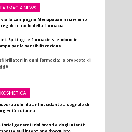
FARMACIA NEWS
l via la campagna Menopausa riscriviamo
 regole: il ruolo della farmacia
rink Spiking: le farmacie scendono in
ampo per la sensibilizzazione
fibrillatori in ogni farmacia: la proposta di
egge
KOSMETICA
esveratrolo: da antiossidante a segnale di
ongevità cutanea
utorial generati dal brand e dagli utenti:
’impatto sull’intenzione d’acquisto