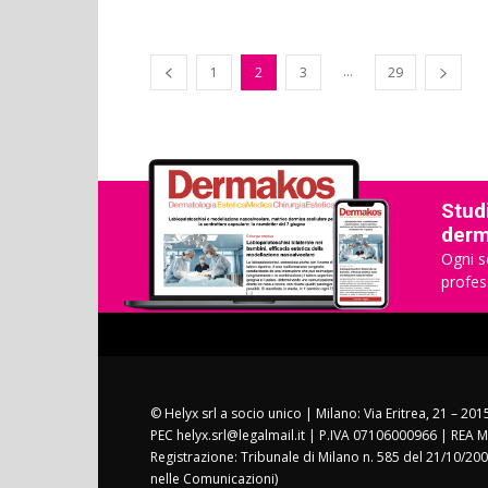
...
1
2
3
29
Studi
derma
Ogni s
profes
© Helyx srl a socio unico | Milano: Via Eritrea, 21 – 20
PEC helyx.srl@legalmail.it | P.IVA 07106000966 | REA M
Registrazione: Tribunale di Milano n. 585 del 21/10/200
nelle Comunicazioni)