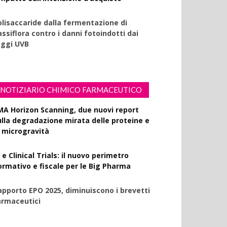
olisaccaride dalla fermentazione di
ssiflora contro i danni fotoindotti dai
aggi UVB
NOTIZIARIO CHIMICO FARMACEUTICO
MA Horizon Scanning, due nuovi report
ulla degradazione mirata delle proteine e
a microgravità
 e Clinical Trials: il nuovo perimetro
ormativo e fiscale per le Big Pharma
apporto EPO 2025, diminuiscono i brevetti
armaceutici