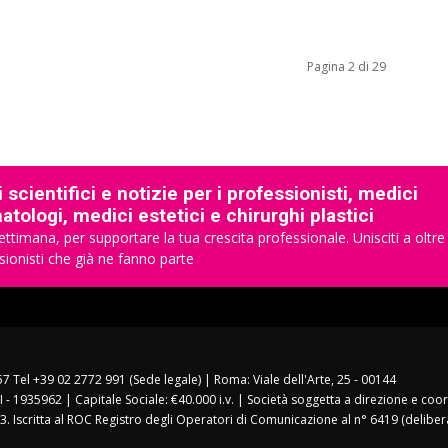
Pagina 2 di 29
 scientifici e notizie per i professionisti, medici
tologi, medici estetici e chirurghi plastici
ettimana, per supportare la tua crescita professionale. Unisciti a oltre
sionisti che già ne fanno parte
157 Tel +39 02 2772 991 (Sede legale) | Roma: Viale dell'Arte, 25 - 00144
I - 1935962 | Capitale Sociale: €40.000 i.v. | Società soggetta a direzione e co
3. Iscritta al ROC Registro degli Operatori di Comunicazione al n° 6419 (deliber