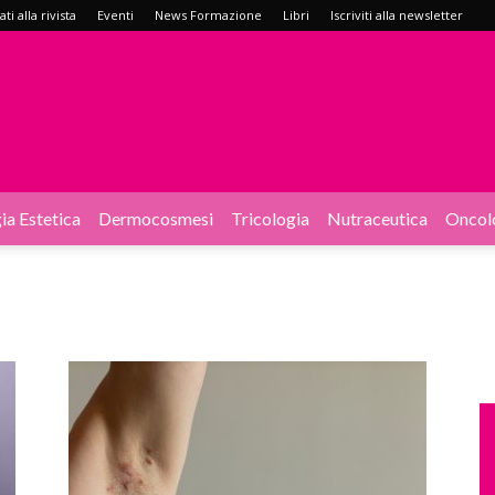
i alla rivista
Eventi
News Formazione
Libri
Iscriviti alla newsletter
ia Estetica
Dermocosmesi
Tricologia
Nutraceutica
Oncol