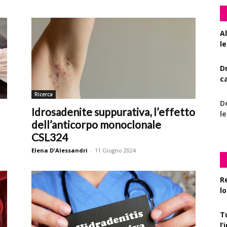
A
le
D
c
Ricerca
De
Idrosadenite suppurativa, l’effetto
l
dell’anticorpo monoclonale
CSL324
Elena D'Alessandri
-
11 Giugno 2024
R
l
T
l