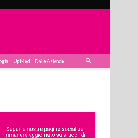
ogia
UpMed
Dalle Aziende
Segui le nostre pagine social per
rimanere aggiornato su articoli di