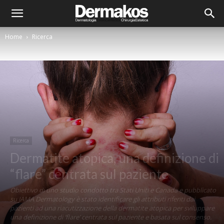
Home
Ricerca
Ricerca
Dermatite atopica, una definizione di
“flare” centrata sul paziente
Obiettivo di uno studio condotto tra Stati Uniti e Canada e pubblicato
su JAMA Dermatology è stato identificare gli attributi riferiti dai
pazienti ad una riacutizzazione della dermatite atopica per sviluppare
una definizione di ‘flare’ centrata sul paziente e basata sul consenso.