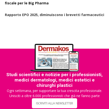
fiscale per le Big Pharma
Rapporto EPO 2025, diminuiscono i brevetti farmaceutici
Studi scientifici e notizie per i professionisti,
medici dermatologi, medici estetici e
chirurghi plastici
Ogni settimana, per supportare la tua crescita professionale.
Unisciti a oltre 6.000 professionisti che già ne fanno parte
ISCRIVITI ALLA NEWSLETTER