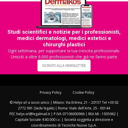
Studi scientifici e notizie per i professionisti,
medici dermatologi, medici estetici e
chirurghi plastici
Ogni settimana, per supportare la tua crescita professionale.
Unisciti a oltre 6.000 professionisti che già ne fanno parte
ISCRIVITI ALLA NEWSLETTER
Privacy Policy
Cookie Policy
© Helyx srl a socio unico | Milano: Via Eritrea, 21 – 20157 Tel +39 02
2772 991 (Sede legale) | Roma: Viale dell'Arte, 25 - 00144
PEC helyx.srl@legalmail.it | P.IVA 07106000966 | REA MI - 1935962 |
Capitale Sociale: €40.000 i.v. | Società soggetta a direzione e
coordinamento di Tecniche Nuove S.p.A.