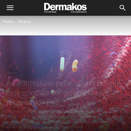
Home
Ricerca
Ricerca
Asse intestino-pelle: una relazione
bidirezionale con potenziale
terapeutico
Uno studio offre una panoramica sulle recenti scoperte a supporto del
concetto di comunicazione bidirezionale tra pelle e intestino, nonché i
ruoli svolti da vari attori molecolari, inclusi metaboliti microbici,
molecole di segnalazione e fattori ambientali