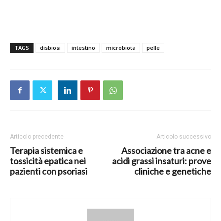
TAGS
disbiosi
intestino
microbiota
pelle
Articolo precedente
Articolo successivo
Terapia sistemica e
Associazione tra acne e
tossicità epatica nei
acidi grassi insaturi: prove
pazienti con psoriasi
cliniche e genetiche