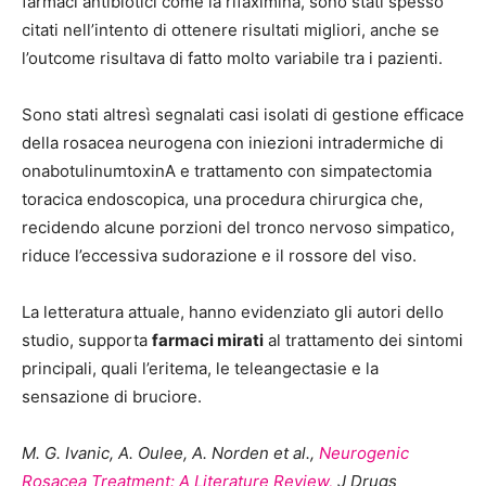
farmaci antibiotici come la rifaximina, sono stati spesso
citati nell’intento di ottenere risultati migliori, anche se
l’outcome risultava di fatto molto variabile tra i pazienti.
Sono stati altresì segnalati casi isolati di gestione efficace
della rosacea neurogena con iniezioni intradermiche di
onabotulinumtoxinA e trattamento con simpatectomia
toracica endoscopica, una procedura chirurgica che,
recidendo alcune porzioni del tronco nervoso simpatico,
riduce l’eccessiva sudorazione e il rossore del viso.
La letteratura attuale, hanno evidenziato gli autori dello
studio, supporta
farmaci mirati
al trattamento dei sintomi
principali, quali l’eritema, le teleangectasie e la
sensazione di bruciore.
M. G. Ivanic, A. Oulee, A. Norden et al.,
Neurogenic
Rosacea Treatment: A Literature Review,
J Drugs