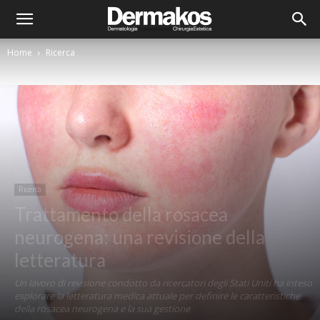
Home
Ricerca
Ricerca
Trattamento della rosacea
neurogena: una revisione della
letteratura
Un lavoro di revisione condotto da ricercatori degli Stati Uniti ha inteso
esplorare la letteratura medica attuale per definire le caratteristiche
della rosacea neurogena e la sua gestione