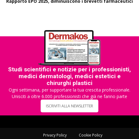
Rapporto EPO 2025, diminuiscono i brevetti farmaceutici
Studi scientifici e notizie per i professionisti,
medici dermatologi, medici estetici e
chirurghi plastici
Ogni settimana, per supportare la tua crescita professionale.
Unisciti a oltre 6.000 professionisti che già ne fanno parte
ISCRIVITI ALLA NEWSLETTER
Privacy Policy
Cookie Policy