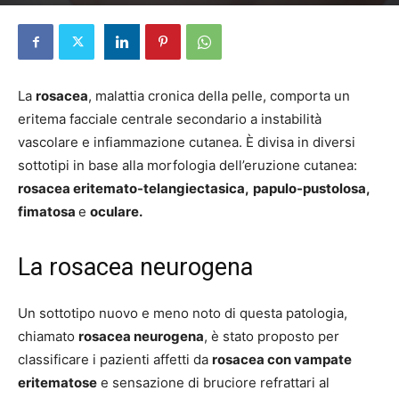
Di
Elena D'Alessandri
-
9 Settembre 2024
La
rosacea
, malattia cronica della pelle, comporta un
eritema facciale centrale secondario a instabilità
vascolare e infiammazione cutanea. È divisa in diversi
sottotipi in base alla morfologia dell’eruzione cutanea:
rosacea eritemato-telangiectasica,
papulo-pustolosa,
fimatosa
e
oculare.
La rosacea neurogena
Un sottotipo nuovo e meno noto di questa patologia,
chiamato
rosacea neurogena
, è stato proposto per
classificare i pazienti affetti da
rosacea con vampate
eritematose
e sensazione di bruciore refrattari al