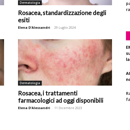
Dermatologia
pa
r
Rosacea, standardizzazione degli
esiti
Elena D'Alessandri
-
29 Luglio 2024
E
s
l
AI
n
Dermatologia
Rosacea, i trattamenti
R
farmacologici ad oggi disponibili
f
Elena D'Alessandri
-
11 Dicembre 2023