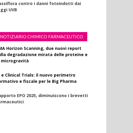
ssiflora contro i danni fotoindotti dai
aggi UVB
NOTIZIARIO CHIMICO FARMACEUTICO
MA Horizon Scanning, due nuovi report
ulla degradazione mirata delle proteine e
a microgravità
 e Clinical Trials: il nuovo perimetro
ormativo e fiscale per le Big Pharma
apporto EPO 2025, diminuiscono i brevetti
armaceutici