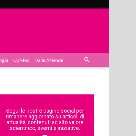
ogia
UpMed
Dalle Aziende
Segui le nostre pagine social per
rimanere aggiornato su articoli di
attualità, contenuti ad alto valore
scientifico, eventi e iniziative.