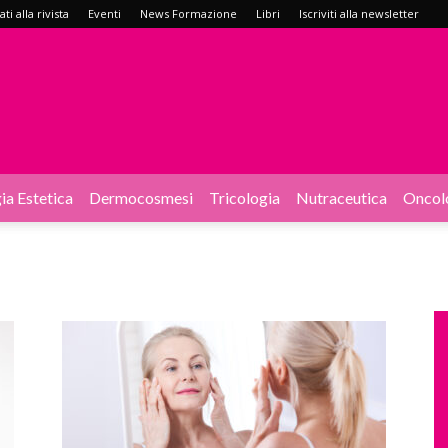
i alla rivista
Eventi
News Formazione
Libri
Iscriviti alla newsletter
ia Estetica
Dermocosmesi
Tricologia
Nutraceutica
Oncol