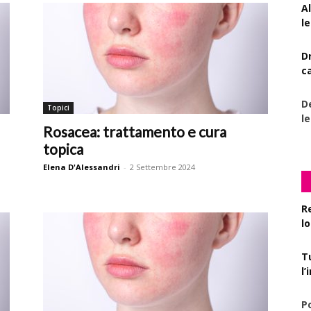
A
le
D
c
De
Topici
l
Rosacea: trattamento e cura
topica
Elena D'Alessandri
-
2 Settembre 2024
R
l
T
l
P