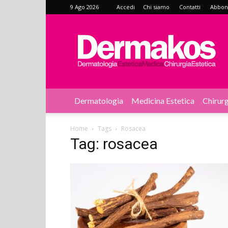
9 Ago 2026
Accedi
Chi siamo
Contatti
Abbonat
Dermakos
Dermatologia
Medicina Estetica
Chirurg
Home
Tags
Rosacea
Tag: rosacea