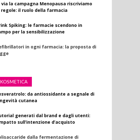
l via la campagna Menopausa riscriviamo
 regole: il ruolo della farmacia
rink Spiking: le farmacie scendono in
ampo per la sensibilizzazione
fibrillatori in ogni farmacia: la proposta di
egge
KOSMETICA
esveratrolo: da antiossidante a segnale di
ongevità cutanea
utorial generati dal brand e dagli utenti:
’impatto sull’intenzione d’acquisto
olisaccaride dalla fermentazione di