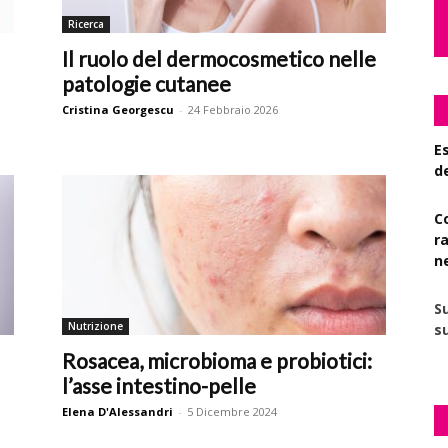
Ricerca
Il ruolo del dermocosmetico nelle
patologie cutanee
Cristina Georgescu
-
24 Febbraio 2026
Es
d
C
r
n
S
Nutrizione
su
Rosacea, microbioma e probiotici:
l’asse intestino-pelle
Elena D'Alessandri
-
5 Dicembre 2024