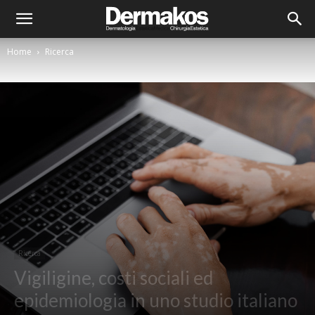
Home
Ricerca
Ricerca
Vigiligine, costi sociali ed
epidemiologia in uno studio italiano