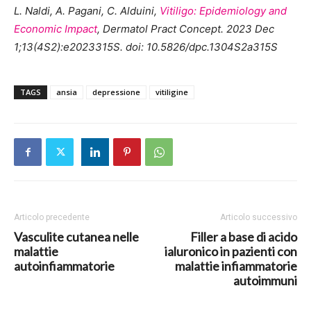
L. Naldi, A. Pagani, C. Alduini,
Vitiligo: Epidemiology and
Economic Impact
, Dermatol Pract Concept. 2023 Dec
1;13(4S2):e2023315S. doi: 10.5826/dpc.1304S2a315S
TAGS
ansia
depressione
vitiligine
Articolo precedente
Articolo successivo
Vasculite cutanea nelle
Filler a base di acido
malattie
ialuronico in pazienti con
autoinfiammatorie
malattie infiammatorie
autoimmuni