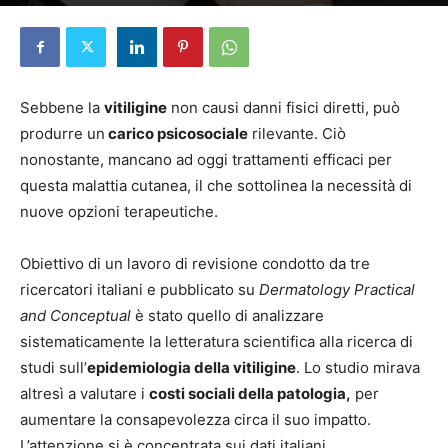
Di
Elena D'Alessandri
-
17 Giugno 2024
Sebbene la
vitiligine
non causi danni fisici diretti, può
produrre un
carico psicosociale
rilevante. Ciò
nonostante, mancano ad oggi trattamenti efficaci per
questa malattia cutanea, il che sottolinea la necessità di
nuove opzioni terapeutiche.
Obiettivo di un lavoro di revisione condotto da tre
ricercatori italiani e pubblicato su
Dermatology Practical
and Conceptual
è stato quello di analizzare
sistematicamente la letteratura scientifica alla ricerca di
studi sull’
epidemiologia della vitiligine
. Lo studio mirava
altresì a valutare i
costi sociali della patologia,
per
aumentare la consapevolezza circa il suo impatto.
L’attenzione si è concentrata sui dati italiani.