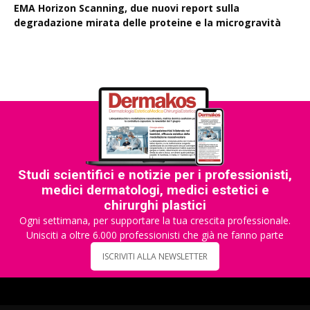
EMA Horizon Scanning, due nuovi report sulla
degradazione mirata delle proteine e la microgravità
Studi scientifici e notizie per i professionisti,
medici dermatologi, medici estetici e
chirurghi plastici
Ogni settimana, per supportare la tua crescita professionale.
Unisciti a oltre 6.000 professionisti che già ne fanno parte
ISCRIVITI ALLA NEWSLETTER