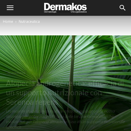
Home
Nutraceutica
Nutraceutica
Alopecia androgenetica: efficacia di
un supporto nutrizionale con
Serenoa repens
Un recente studio clinico multicentrico ha esplorato una nuova
strategia per potenziare l’efficacia delle terapie farmacologiche
tradizionali per l’alopecia attraverso l’uso di un supporto nutrizionale
specifico