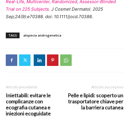
Real-Life, Multicenter, Randomized, Assessor-Blinded
Trial on 225 Subjects
. J Cosmet Dermatol. 2025
Sep;24(9):e70388. doi: 10.1111/jocd.70388.
TAGS
alopecia androgenetica
Articolo precedente
Articolo successivo
Iniettabili: evitare le
Pelle e lipidi: scoperto un
complicanze con
trasportatore chiave per
ecografia cutanea e
la barriera cutanea
iniezioni ecoguidate