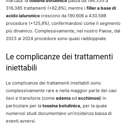
marcata: la
tossina botulinica
passa da 194.335 a
316.385 trattamenti (+62,8%), mentre i
filler a base di
acido ialuronico
crescono da 190.606 a 430.598
procedure (+125,9%), confermandosi come il segmento
più dinamico. Complessivamente, nel nostro Paese, dal
2023 al 2024 procedure sono quasi raddoppiate.
Le complicanze dei trattamenti
iniettabili
Le complicanze dei trattamenti iniettabili sono
complessivamente rare e nella maggior parte dei casi
lievi e transitorie (come
edema
ed
ecchimosi
) in
particolare per la
tossina botulinica,
per la quale
numerosi studi documentano un’incidenza bassa di
eventi avversi.