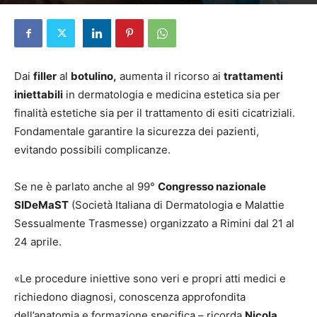
Di
Redazione
-
27 Aprile 2026
Dai
filler
al
botulino,
aumenta il ricorso ai
trattamenti
iniettabili
in dermatologia e medicina estetica sia per
finalità estetiche sia per il trattamento di esiti cicatriziali.
Fondamentale garantire la sicurezza dei pazienti,
evitando possibili complicanze.
Se ne è parlato anche al 99°
Congresso nazionale
SIDeMaST
(Società Italiana di Dermatologia e Malattie
Sessualmente Trasmesse) organizzato a Rimini dal 21 al
24 aprile.
«Le procedure iniettive sono veri e propri atti medici e
richiedono diagnosi, conoscenza approfondita
dell’anatomia e formazione specifica – ricorda
Nicola