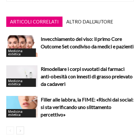
ARTICOLI CORRELATI
ALTRO DALL'AUTORE
Invecchiamento del viso: il primo Core
Outcome Set condiviso da medici e pazienti
Medicina
estetica
Rimodellare i corpi svuotati dai farmaci
anti-obesità con innesti di grasso prelevato
Medicina
da cadaveri
estetica
Filler alle labbra, la FIME: «Rischi dai social:
si sta verificando uno slittamento
Medicina
percettivo»
estetica