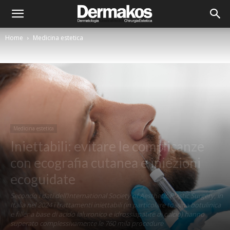
Home
Medicina estetica
Medicina estetica
Iniettabili: evitare le complicanze
con ecografia cutanea e iniezioni
ecoguidate
Secondo i dati dell’International Society of Aesthetic Plastic Surgery, in
Italia nel 2024 i trattamenti iniettabili (in particolare tossina botulinica
e filler a base di acido ialuronico e idrossiapatite di calcio) hanno
superato complessivamente le 760 mila procedure