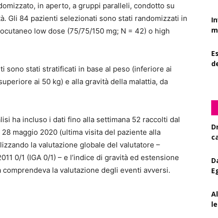
ndomizzato, in aperto, a gruppi paralleli, condotto su
tà. Gli 84 pazienti selezionati sono stati randomizzati in
I
mi
tocutaneo low dose (75/75/150 mg; N = 42) o high
Es
d
sono stati stratificati in base al peso (inferiore ai
periore ai 50 kg) e alla gravità della malattia, da
isi ha incluso i dati fino alla settimana 52 raccolti dal
D
 28 maggio 2020 (ultima visita del paziente alla
c
ilizzando la valutazione globale del valutatore –
11 0/1 (IGA 0/1) – e l’indice di gravità ed estensione
D
a comprendeva la valutazione degli eventi avversi.
E
A
le