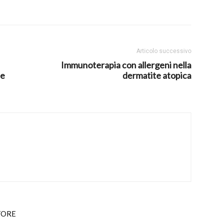
Articolo successivo
Immunoterapia con allergeni nella
he
dermatite atopica
TORE