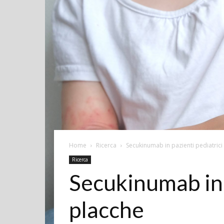
Home
Ricerca
Secukinumab in pazienti pediatrici
Ricerca
Secukinumab in p
placche