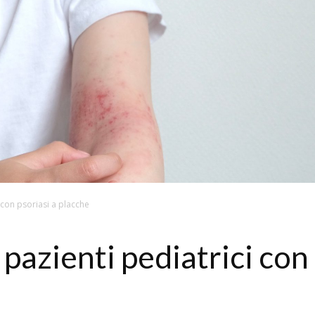
 con psoriasi a placche
azienti pediatrici con 