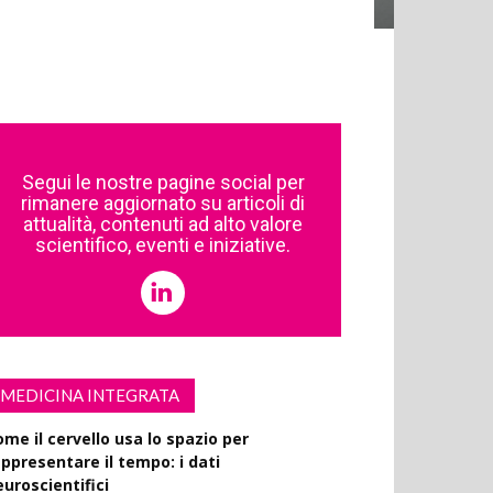
Segui le nostre pagine social per
rimanere aggiornato su articoli di
attualità, contenuti ad alto valore
scientifico, eventi e iniziative.
MEDICINA INTEGRATA
ome il cervello usa lo spazio per
appresentare il tempo: i dati
euroscientifici