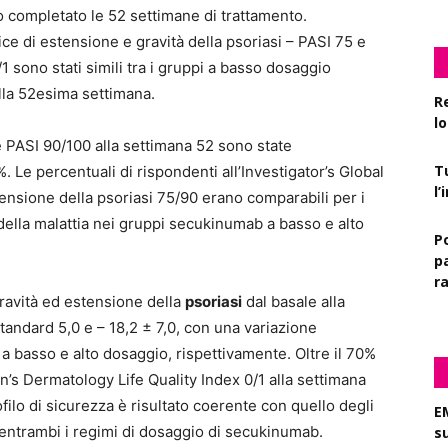
o completato le 52 settimane di trattamento.
ice di estensione e gravità della psoriasi – PASI 75 e
1 sono stati simili tra i gruppi a basso dosaggio
lla 52esima settimana.
R
l
e PASI 90/100 alla settimana 52 sono state
T
 Le percentuali di rispondenti all’Investigator’s Global
l
tensione della psoriasi 75/90 erano comparabili per i
della malattia nei gruppi secukinumab a basso e alto
P
pa
r
gravità ed estensione della
psoriasi
dal basale alla
standard 5,0 e – 18,2 ± 7,0, con una variazione
 a basso e alto dosaggio, rispettivamente. Oltre il 70%
ren’s Dermatology Life Quality Index 0/1 alla settimana
filo di sicurezza è risultato coerente con quello degli
E
 entrambi i regimi di dosaggio di secukinumab.
s