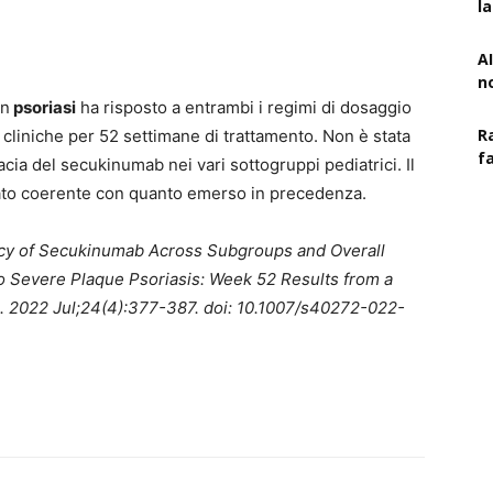
l
AI
n
n
psoriasi
ha risposto a entrambi i regimi di dosaggio
R
cliniche per 52 settimane di trattamento. Non è stata
f
acia del secukinumab nei vari sottogruppi pediatrici. Il
ltato coerente con quanto emerso in precedenza.
icacy of Secukinumab Across Subgroups and Overall
to Severe Plaque Psoriasis: Week 52 Results from a
. 2022 Jul;24(4):377-387. doi: 10.1007/s40272-022-