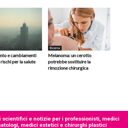
Ricerca
nto e cambiamenti
Melanoma: un cerotto
 rischi per la salute
potrebbe sostituire la
rimozione chirurgica
 scientifici e notizie per i professionisti, medici
tologi, medici estetici e chirurghi plastici