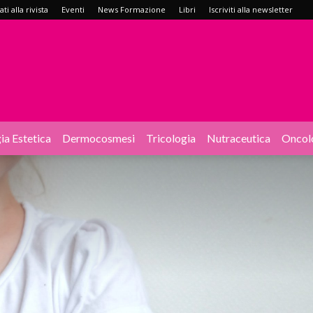
i alla rivista
Eventi
News Formazione
Libri
Iscriviti alla newsletter
ia Estetica
Dermocosmesi
Tricologia
Nutraceutica
Oncol