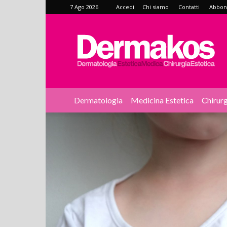
7 Ago 2026
Accedi
Chi siamo
Contatti
Abbonat
Dermakos
Dermatologia
Medicina Estetica
Chirurg