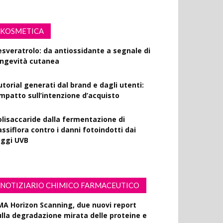
KOSMETICA
esveratrolo: da antiossidante a segnale di
ongevità cutanea
utorial generati dal brand e dagli utenti:
’impatto sull’intenzione d’acquisto
olisaccaride dalla fermentazione di
ssiflora contro i danni fotoindotti dai
aggi UVB
NOTIZIARIO CHIMICO FARMACEUTICO
MA Horizon Scanning, due nuovi report
ulla degradazione mirata delle proteine e