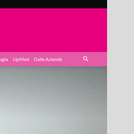
ogia
UpMed
Dalle Aziende