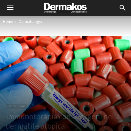
Home
Dermatologia
Dermatologia
Immunoterapia con allergeni nella
dermatite atopica