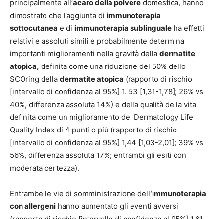
principalmente all’
acaro della polvere
domestica, hanno
dimostrato che l’aggiunta di
immunoterapia
sottocutanea
e di
immunoterapia sublinguale
ha effetti
relativi e assoluti simili e probabilmente determina
importanti miglioramenti nella gravità della
dermatite
atopica,
definita come una riduzione del 50% dello
SCOring della
dermatite atopica
(rapporto di rischio
[intervallo di confidenza al 95%] 1. 53 [1,31-1,78]; 26% vs
40%, differenza assoluta 14%) e della qualità della vita,
definita come un miglioramento del Dermatology Life
Quality Index di 4 punti o più (rapporto di rischio
[intervallo di confidenza al 95%] 1,44 [1,03-2,01]; 39% vs
56%, differenza assoluta 17%; entrambi gli esiti con
moderata certezza).
Entrambe le vie di somministrazione dell
‘immunoterapia
con allergeni
hanno aumentato gli eventi avversi
(rapporto di rischio [intervallo di confidenza al 95%] 1,61