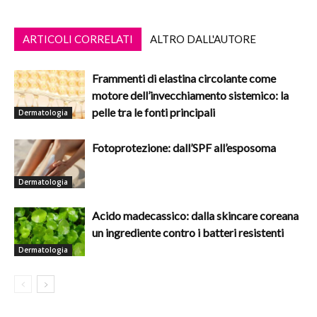
ARTICOLI CORRELATI
ALTRO DALL'AUTORE
Frammenti di elastina circolante come
motore dell’invecchiamento sistemico: la
pelle tra le fonti principali
Dermatologia
Fotoprotezione: dall’SPF all’esposoma
Dermatologia
Acido madecassico: dalla skincare coreana
un ingrediente contro i batteri resistenti
Dermatologia