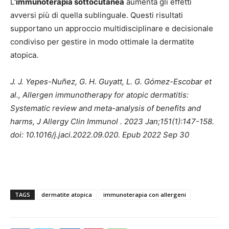
L
’immunoterapia sottocutanea
aumenta gli effetti
avversi più di quella sublinguale. Questi risultati
supportano un approccio multidisciplinare e decisionale
condiviso per gestire in modo ottimale la dermatite
atopica.
J. J. Yepes-Nuñez, G. H. Guyatt, L. G. Gómez-Escobar et
al., Allergen immunotherapy for atopic dermatitis:
Systematic review and meta-analysis of benefits and
harms, J Allergy Clin Immunol . 2023 Jan;151(1):147-158.
doi: 10.1016/j.jaci.2022.09.020. Epub 2022 Sep 30
TAGS
dermatite atopica
immunoterapia con allergeni