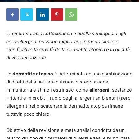
Di
Elena D'Alessandri
-
5 Ottobre 2023
L’immunoterapia sottocutanea e quella sublinguale agli
aero-allergeni possono migliorare in modo simile e
significativo la gravità della dermatite atopica e la qualità
di vita dei pazienti
La
dermatite atopica
è determinata da una combinazione
di difetti della barriera cutanea, disregolazione
immunitaria e stimoli estrinseci come
allergeni,
sostanze
irritanti e microbi. Il ruolo degli allergeni ambientali (aero-
allergeni) nello scatenare la dermatite atopica rimane
tuttavia poco chiaro.
Obiettivo della revisione e meta analisi condotta da un
nutrito gruppo di ricercatori di diversi Paesi e pubblicata