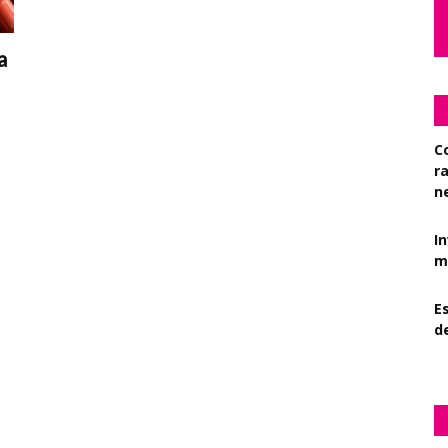
a
C
r
n
I
mi
Es
d