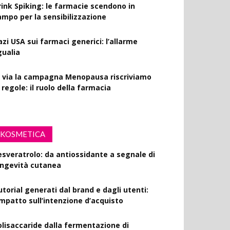
rink Spiking: le farmacie scendono in
ampo per la sensibilizzazione
azi USA sui farmaci generici: l’allarme
gualia
l via la campagna Menopausa riscriviamo
 regole: il ruolo della farmacia
KOSMETICA
esveratrolo: da antiossidante a segnale di
ongevità cutanea
utorial generati dal brand e dagli utenti:
’impatto sull’intenzione d’acquisto
olisaccaride dalla fermentazione di