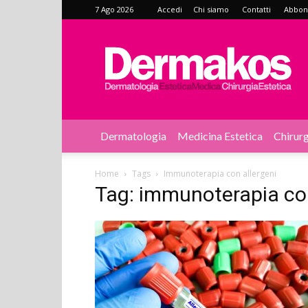
7 Ago 2026
Accedi
Chi siamo
Contatti
Abbonat
Dermakos
Dermatologia
Medicina Estetica
Chirurg
Home
Tags
Immunoterapia con allergeni
Tag: immunoterapia con