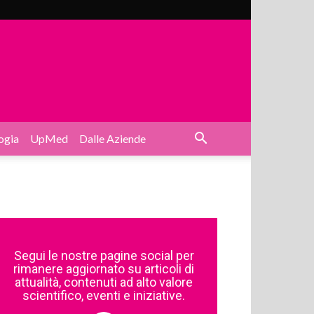
ogia
UpMed
Dalle Aziende
Segui le nostre pagine social per
rimanere aggiornato su articoli di
attualità, contenuti ad alto valore
scientifico, eventi e iniziative.