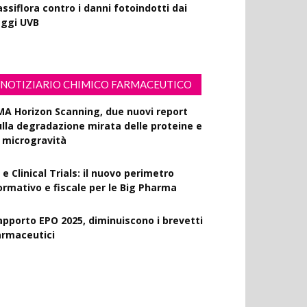
ssiflora contro i danni fotoindotti dai
aggi UVB
NOTIZIARIO CHIMICO FARMACEUTICO
MA Horizon Scanning, due nuovi report
ulla degradazione mirata delle proteine e
a microgravità
 e Clinical Trials: il nuovo perimetro
ormativo e fiscale per le Big Pharma
apporto EPO 2025, diminuiscono i brevetti
armaceutici