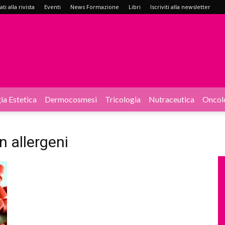
i alla rivista
Eventi
News Formazione
Libri
Iscriviti alla newsletter
ia Estetica
Dermocosmesi
Tricologia
Nutraceutica
Oncol
 allergeni