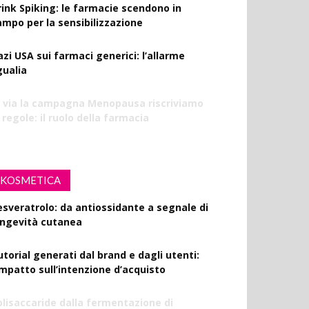
rink Spiking: le farmacie scendono in
ampo per la sensibilizzazione
azi USA sui farmaci generici: l’allarme
gualia
l via la campagna Menopausa riscriviamo
 regole: il ruolo della farmacia
KOSMETICA
esveratrolo: da antiossidante a segnale di
ongevità cutanea
utorial generati dal brand e dagli utenti:
’impatto sull’intenzione d’acquisto
olisaccaride dalla fermentazione di