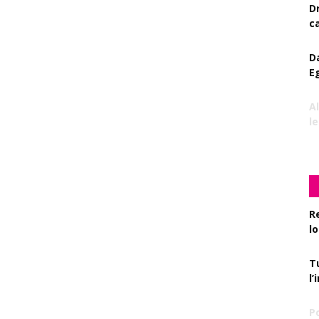
D
c
D
E
A
le
R
l
T
l
P