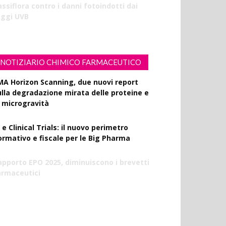
ssiflora contro i danni fotoindotti dai
aggi UVB
NOTIZIARIO CHIMICO FARMACEUTICO
MA Horizon Scanning, due nuovi report
ulla degradazione mirata delle proteine e
a microgravità
 e Clinical Trials: il nuovo perimetro
ormativo e fiscale per le Big Pharma
apporto EPO 2025, diminuiscono i brevetti
armaceutici