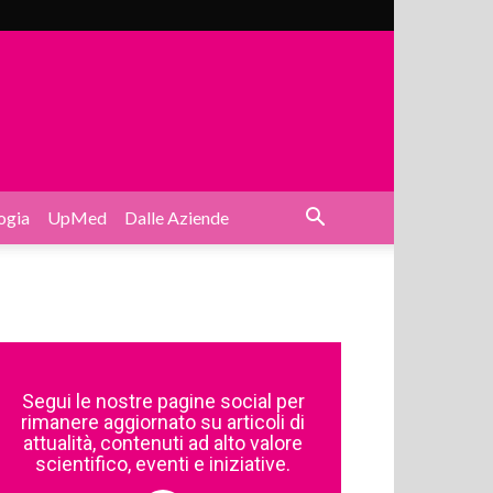
ogia
UpMed
Dalle Aziende
Segui le nostre pagine social per
rimanere aggiornato su articoli di
attualità, contenuti ad alto valore
scientifico, eventi e iniziative.