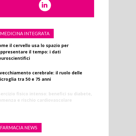
MEDICINA INTEGRATA
ome il cervello usa lo spazio per
appresentare il tempo: i dati
euroscientifici
nvecchiamento cerebrale: il ruolo delle
croglia tra 50 e 75 anni
ercizio fisico intenso: benefici su diabete,
emenza e rischio cardiovascolare
FARMACIA NEWS