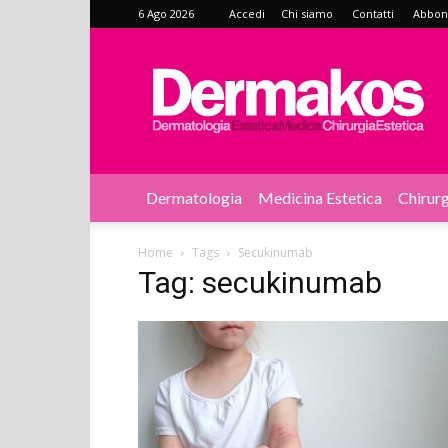
6 Ago 2026
Accedi
Chi siamo
Contatti
Abbonat
Dermakos
Dermatologia
Medicina Estetica
Chirurg
Home
Tags
Secukinumab
Tag: secukinumab