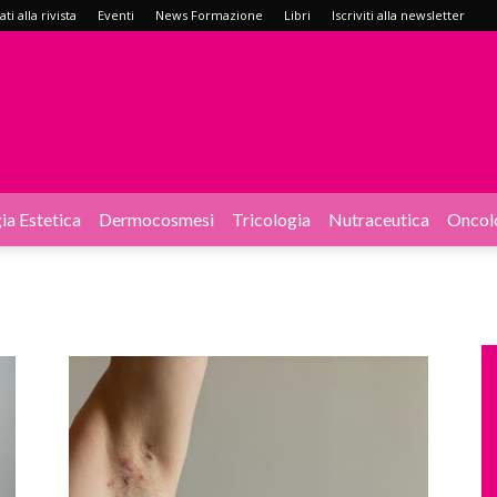
i alla rivista
Eventi
News Formazione
Libri
Iscriviti alla newsletter
ia Estetica
Dermocosmesi
Tricologia
Nutraceutica
Oncol