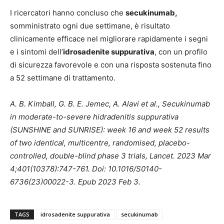
I ricercatori hanno concluso che
secukinumab,
somministrato ogni due settimane, è risultato
clinicamente efficace nel migliorare rapidamente i segni
e i sintomi dell’
idrosadenite suppurativa
, con un profilo
di sicurezza favorevole e con una risposta sostenuta fino
a 52 settimane di trattamento.
A. B. Kimball, G. B. E. Jemec, A. Alavi et al., Secukinumab
in moderate-to-severe hidradenitis suppurativa
(SUNSHINE and SUNRISE): week 16 and week 52 results
of two identical, multicentre, randomised, placebo-
controlled, double-blind phase 3 trials, Lancet. 2023 Mar
4;401(10378):747-761. Doi: 10.1016/S0140-
6736(23)00022-3. Epub 2023 Feb 3.
TAGS
idrosadenite suppurativa
secukinumab