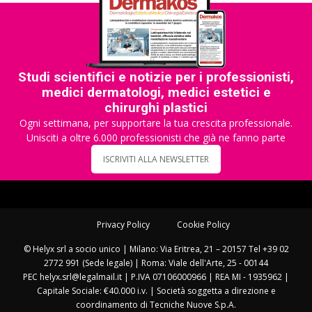
Studi scientifici e notizie per i professionisti,
medici dermatologi, medici estetici e
chirurghi plastici
Ogni settimana, per supportare la tua crescita professionale.
Unisciti a oltre 6.000 professionisti che già ne fanno parte
ISCRIVITI ALLA NEWSLETTER
Privacy Policy
Cookie Policy
© Helyx srl a socio unico | Milano: Via Eritrea, 21 – 20157 Tel +39 02
2772 991 (Sede legale) | Roma: Viale dell'Arte, 25 - 00144
PEC helyx.srl@legalmail.it | P.IVA 07106000966 | REA MI - 1935962 |
Capitale Sociale: €40.000 i.v. | Società soggetta a direzione e
coordinamento di Tecniche Nuove S.p.A.