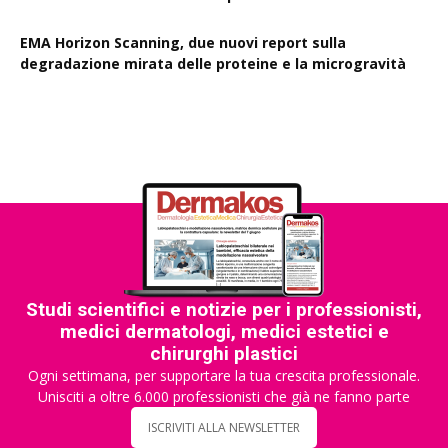
EMA Horizon Scanning, due nuovi report sulla
degradazione mirata delle proteine e la microgravità
Studi scientifici e notizie per i professionisti,
medici dermatologi, medici estetici e
chirurghi plastici
Ogni settimana, per supportare la tua crescita professionale.
Unisciti a oltre 6.000 professionisti che già ne fanno parte
ISCRIVITI ALLA NEWSLETTER