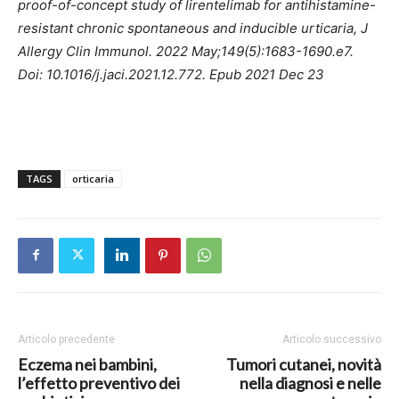
proof-of-concept study of lirentelimab for antihistamine-
resistant chronic spontaneous and inducible urticaria, J
Allergy Clin Immunol. 2022 May;149(5):1683-1690.e7.
Doi: 10.1016/j.jaci.2021.12.772. Epub 2021 Dec 23
TAGS
orticaria
Articolo precedente
Articolo successivo
Eczema nei bambini,
Tumori cutanei, novità
l’effetto preventivo dei
nella diagnosi e nelle