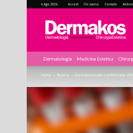
6 Ago 2026
Accedi
Chi siamo
Contatti
Abbonat
Dermakos
Dermatologia
Medicina Estetica
Chirurg
Home
Ricerca
Dermatomiosite e polimiosite: eff