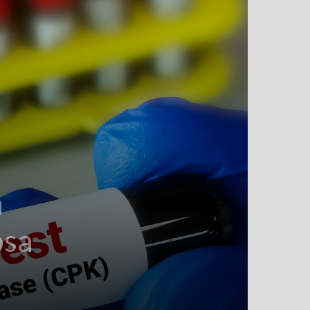
a
osa