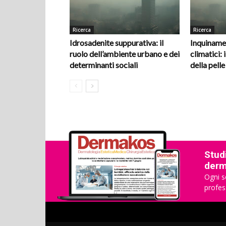
Ricerca
Ricerca
Idrosadenite suppurativa: il
Inquiname
ruolo dell’ambiente urbano e dei
climatici: i
determinanti sociali
della pelle
Studi
derma
Ogni s
profes