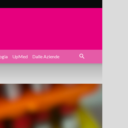
ogia
UpMed
Dalle Aziende