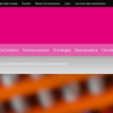
i alla rivista
Eventi
News Formazione
Libri
Iscriviti alla newsletter
ia Estetica
Dermocosmesi
Tricologia
Nutraceutica
Oncol
icacia dell’immunoglobulina per via endovenosa