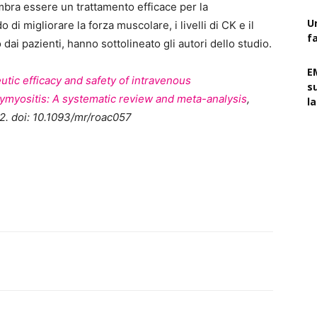
bra essere un trattamento efficace per la
U
do di migliorare la forza muscolare, i livelli di CK e il
f
ai pazienti, hanno sottolineato gli autori dello studio.
E
tic efficacy and safety of intravenous
s
ymyositis: A systematic review and meta-analysis
,
l
. doi: 10.1093/mr/roac057