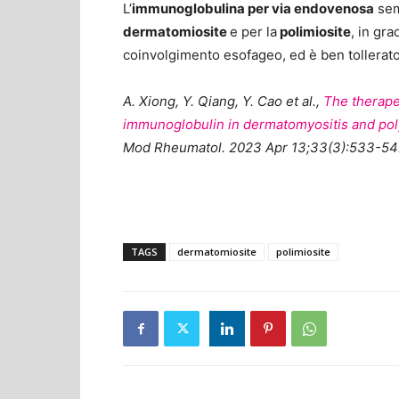
L’
immunoglobulina per via endovenosa
sem
dermatomiosite
e per la
polimiosite
, in gra
coinvolgimento esofageo, ed è ben tollerato d
A. Xiong, Y. Qiang, Y. Cao et al.,
The therapeu
immunoglobulin in dermatomyositis and pol
Mod Rheumatol. 2023 Apr 13;33(3):533-542
TAGS
dermatomiosite
polimiosite