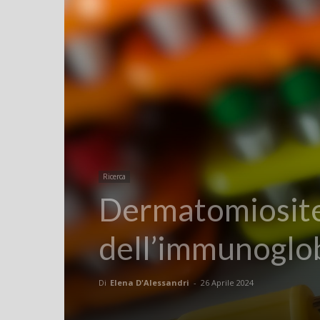
Ricerca
Dermatomiosite 
dell’immunoglob
Di
Elena D'Alessandri
-
26 Aprile 2024