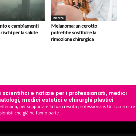
Ricerca
nto e cambiamenti
Melanoma: un cerotto
 rischi per la salute
potrebbe sostituire la
rimozione chirurgica
 scientifici e notizie per i professionisti, medici
tologi, medici estetici e chirurghi plastici
ettimana, per supportare la tua crescita professionale. Unisciti a oltre
sionisti che già ne fanno parte