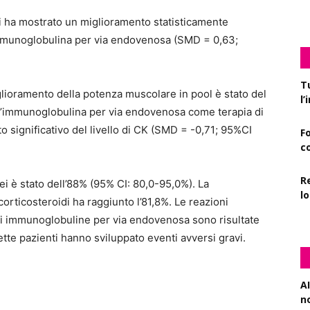
ati ha mostrato un miglioramento statisticamente
immunoglobulina per via endovenosa (SMD = 0,63;
T
miglioramento della potenza muscolare in pool è stato del
l
ll’immunoglobulina per via endovenosa come terapia di
 significativo del livello di CK (SMD = -0,71; 95%CI
F
c
R
ei è stato dell’88% (95% CI: 80,0-95,0%). La
l
orticosteroidi ha raggiunto l’81,8%. Le reazioni
i immunoglobuline per via endovenosa sono risultate
ette pazienti hanno sviluppato eventi avversi gravi.
AI
n