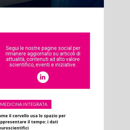
Segui le nostre pagine social per
rimanere aggiornato su articoli di
attualità, contenuti ad alto valore
scientifico, eventi e iniziative.
MEDICINA INTEGRATA
ome il cervello usa lo spazio per
appresentare il tempo: i dati
euroscientifici