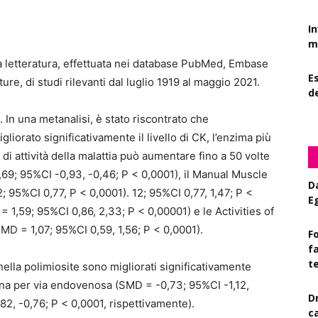
I
mi
lla letteratura, effettuata nei database PubMed, Embase
Es
re, di studi rilevanti dal luglio 1919 al maggio 2021.
d
i. In una metanalisi, è stato riscontrato che
iorato significativamente il livello di CK, l’enzima più
 di attività della malattia può aumentare fino a 50 volte
69; 95%CI -0,93, -0,46; P < 0,0001), il Manual Muscle
D
; 95%CI 0,77, P < 0,0001). 12; 95%CI 0,77, 1,47; P <
E
 1,59; 95%CI 0,86, 2,33; P < 0,00001) e le Activities of
(SMD = 1,07; 95%CI 0,59, 1,56; P < 0,0001).
Fo
f
t
nella polimiosite sono migliorati significativamente
na per via endovenosa (SMD = -0,73; 95%CI -1,12,
D
2, -0,76; P < 0,0001, rispettivamente).
c