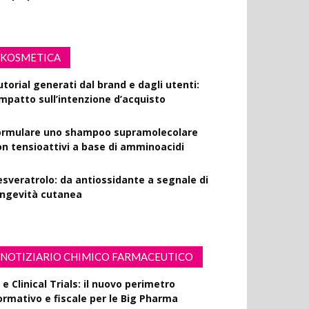
KOSMETICA
utorial generati dal brand e dagli utenti:
’impatto sull’intenzione d’acquisto
ormulare uno shampoo supramolecolare
on tensioattivi a base di amminoacidi
esveratrolo: da antiossidante a segnale di
ongevità cutanea
NOTIZIARIO CHIMICO FARMACEUTICO
 e Clinical Trials: il nuovo perimetro
ormativo e fiscale per le Big Pharma