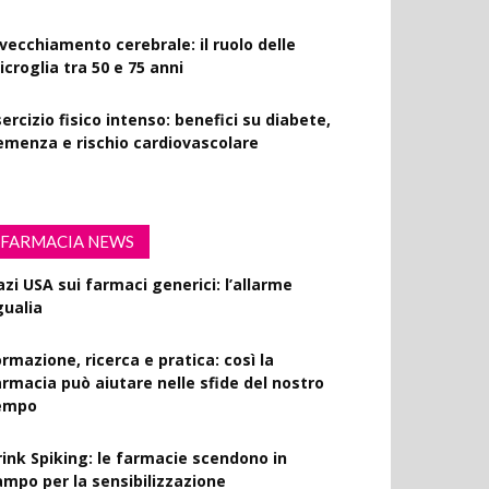
nvecchiamento cerebrale: il ruolo delle
croglia tra 50 e 75 anni
ercizio fisico intenso: benefici su diabete,
emenza e rischio cardiovascolare
FARMACIA NEWS
azi USA sui farmaci generici: l’allarme
gualia
rmazione, ricerca e pratica: così la
armacia può aiutare nelle sfide del nostro
empo
rink Spiking: le farmacie scendono in
ampo per la sensibilizzazione