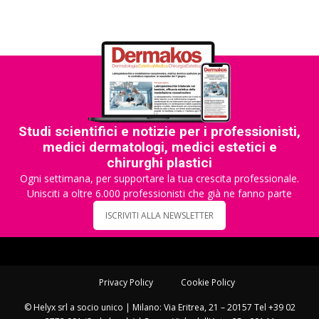
Studi scientifici e notizie per i professionisti,
medici dermatologi, medici estetici e
chirurghi plastici
Ogni settimana, per supportare la tua crescita professionale.
Unisciti a oltre 6.000 professionisti che già ne fanno parte
ISCRIVITI ALLA NEWSLETTER
Privacy Policy
Cookie Policy
© Helyx srl a socio unico | Milano: Via Eritrea, 21 – 20157 Tel +39 02