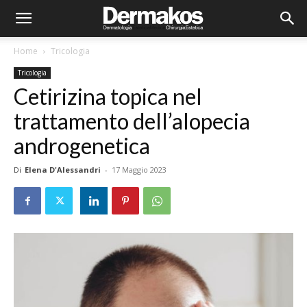
Home
Tricologia
Tricologia
Cetirizina topica nel
trattamento dell’alopecia
androgenetica
Di
Elena D'Alessandri
-
17 Maggio 2023