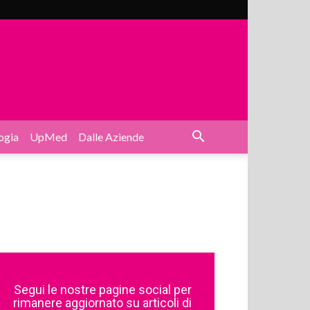
ogia
UpMed
Dalle Aziende
Segui le nostre pagine social per
rimanere aggiornato su articoli di