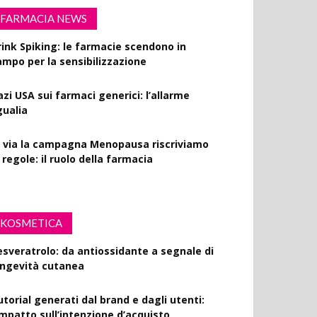
FARMACIA NEWS
rink Spiking: le farmacie scendono in
ampo per la sensibilizzazione
azi USA sui farmaci generici: l’allarme
gualia
l via la campagna Menopausa riscriviamo
 regole: il ruolo della farmacia
KOSMETICA
esveratrolo: da antiossidante a segnale di
ongevità cutanea
utorial generati dal brand e dagli utenti:
’impatto sull’intenzione d’acquisto