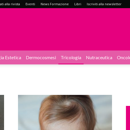
i alla rivista
Eventi
News Formazione
Libri
Iscriviti alla newsletter
ia Estetica
Dermocosmesi
Tricologia
Nutraceutica
Oncol