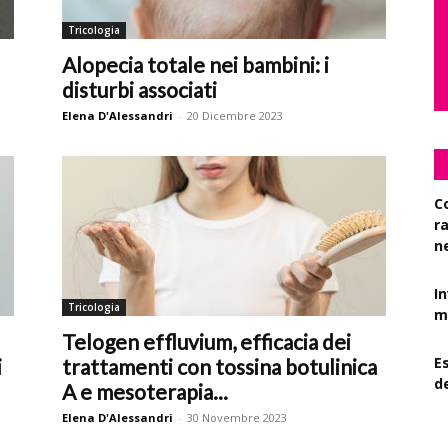
Tricologia
Alopecia totale nei bambini: i
disturbi associati
Elena D'Alessandri
-
20 Dicembre 2023
C
r
n
I
Tricologia
mi
Telogen effluvium, efficacia dei
Es
i
trattamenti con tossina botulinica
d
A e mesoterapia...
Elena D'Alessandri
-
30 Novembre 2023