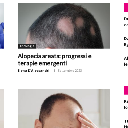
D
c
D
E
Tricologia
Alopecia areata: progressi e
A
terapie emergenti
le
Elena D'Alessandri
-
11 Settembre 2023
R
l
T
l