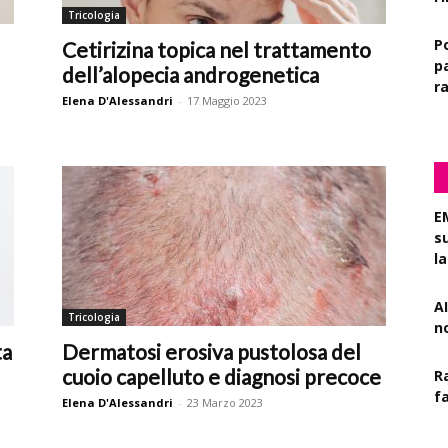
Tricologia
P
Cetirizina topica nel trattamento
pa
dell’alopecia androgenetica
r
Elena D'Alessandri
-
17 Maggio 2023
E
s
l
AI
Tricologia
n
ta
Dermatosi erosiva pustolosa del
cuoio capelluto e diagnosi precoce
R
f
Elena D'Alessandri
-
23 Marzo 2023