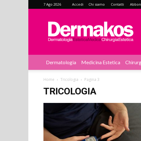
7 Ago 2026
Accedi
Chi siamo
Contatti
Abbonat
Dermakos
Dermatologia
Medicina Estetica
Chirurg
Home
Tricologia
Pagina 3
TRICOLOGIA