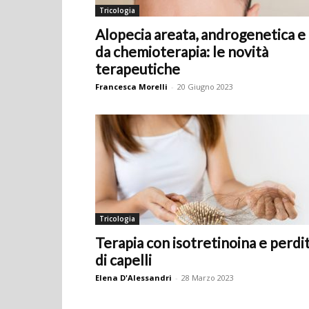
Tricologia
Alopecia areata, androgenetica e
da chemioterapia: le novità
terapeutiche
Francesca Morelli
-
20 Giugno 2023
Tricologia
Terapia con isotretinoina e perdi
di capelli
Elena D'Alessandri
-
28 Marzo 2023