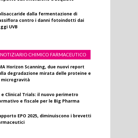
olisaccaride dalla fermentazione di
ssiflora contro i danni fotoindotti dai
aggi UVB
NOTIZIARIO CHIMICO FARMACEUTICO
MA Horizon Scanning, due nuovi report
ulla degradazione mirata delle proteine e
a microgravità
 e Clinical Trials: il nuovo perimetro
ormativo e fiscale per le Big Pharma
apporto EPO 2025, diminuiscono i brevetti
armaceutici