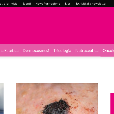
i alla rivista
Eventi
News Formazione
Libri
Iscriviti alla newsletter
ia Estetica
Dermocosmesi
Tricologia
Nutraceutica
Oncol