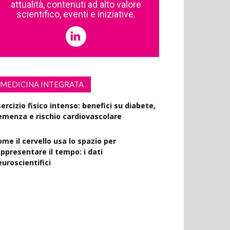
attualità, contenuti ad alto valore
scientifico, eventi e iniziative.
MEDICINA INTEGRATA
ercizio fisico intenso: benefici su diabete,
emenza e rischio cardiovascolare
ome il cervello usa lo spazio per
appresentare il tempo: i dati
euroscientifici
uccinato e digiuno intermittente: vantaggi
 obesità e disturbi cerebrali