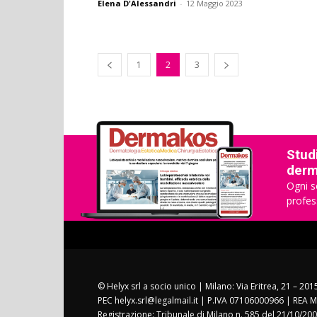
Elena D'Alessandri
-
12 Maggio 2023
1
2
3
Studi
derma
Ogni s
profes
© Helyx srl a socio unico | Milano: Via Eritrea, 21 – 20
PEC helyx.srl@legalmail.it | P.IVA 07106000966 | REA M
Registrazione: Tribunale di Milano n. 585 del 21/10/200