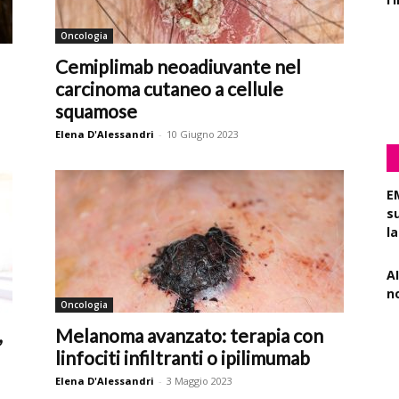
Oncologia
P
pa
Cemiplimab neoadiuvante nel
r
carcinoma cutaneo a cellule
squamose
Elena D'Alessandri
-
10 Giugno 2023
E
s
l
AI
n
Oncologia
,
Melanoma avanzato: terapia con
R
f
linfociti infiltranti o ipilimumab
Elena D'Alessandri
-
3 Maggio 2023