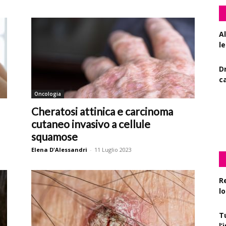
A
le
D
c
Oncologia
De
Cheratosi attinica e carcinoma
l
cutaneo invasivo a cellule
squamose
Elena D'Alessandri
-
11 Luglio 2023
R
l
T
l