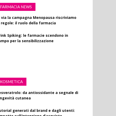
FARMACIA NEWS
l via la campagna Menopausa riscriviamo
 regole: il ruolo della farmacia
rink Spiking: le farmacie scendono in
ampo per la sensibilizzazione
fibrillatori in ogni farmacia: la proposta di
egge
KOSMETICA
esveratrolo: da antiossidante a segnale di
ongevità cutanea
utorial generati dal brand e dagli utenti:
’impatto sull’intenzione d’acquisto