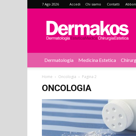
7 Ago 2026
Accedi
Chi siamo
Contatti
Abbonat
Dermakos
Dermatologia
Medicina Estetica
Chirurg
Home
Oncologia
Pagina 2
ONCOLOGIA