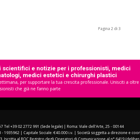
Pagina 2 di 3
 scientifici e notizie per i professionisti, medici
tologi, medici estetici e chirurghi plastici
ettimana, per supportare la tua crescita professionale. Unisciti a oltre
sionisti che già ne fanno parte
157 Tel +39 02 2772 991 (Sede legale) | Roma: Viale dell'Arte, 25 - 00144
I - 1935962 | Capitale Sociale: €40.000 i.v. | Società soggetta a direzione e co
3. Iscritta al ROC Registro degli Operatori di Comunicazione al n° 6419 (deliber