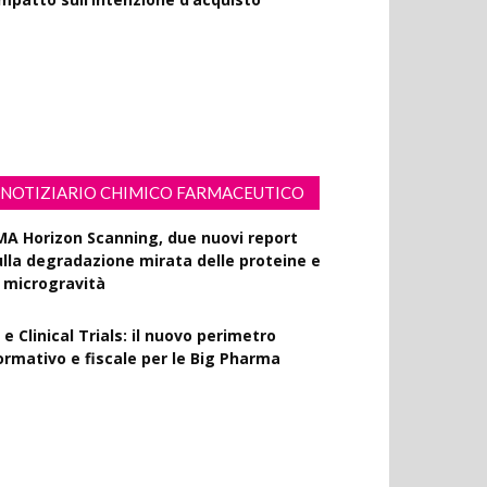
olisaccaride dalla fermentazione di
ssiflora contro i danni fotoindotti dai
aggi UVB
NOTIZIARIO CHIMICO FARMACEUTICO
MA Horizon Scanning, due nuovi report
ulla degradazione mirata delle proteine e
a microgravità
 e Clinical Trials: il nuovo perimetro
ormativo e fiscale per le Big Pharma
apporto EPO 2025, diminuiscono i brevetti
armaceutici