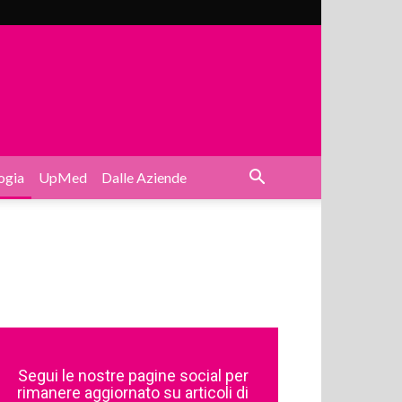
ogia
UpMed
Dalle Aziende
Segui le nostre pagine social per
rimanere aggiornato su articoli di