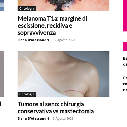
Oncologia
Melanoma T1a: margine di
escissione, recidiva e
sopravvivenza
Elena D'Alessandri
-
17 Agosto 2023
Es
d
C
r
n
Oncologia
S
l
Tumore al seno: chirurgia
su
conservativa vs mastectomia
Elena D'Alessandri
-
3 Agosto 2023