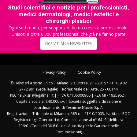
Studi scientifici e notizie per i professionisti,
medici dermatologi, medici estetici e
chirurghi plastici
Ogni settimana, per supportare la tua crescita professionale.
Unisciti a oltre 6.000 professionisti che già ne fanno parte
ISCRIVITI ALLA NEWSLETTER
Privacy Policy
Cookie Policy
© Helyx srl a socio unico | Milano: Via Eritrea, 21 – 20157 Tel +39 02
2772 991 (Sede legale) | Roma: Viale dell'Arte, 25 - 00144
PEC helyx.srl@legalmail.it | P.IVA 07106000966 | REA MI - 1935962 |
Capitale Sociale: €40.000 i.v. | Società soggetta a direzione e
coordinamento di Tecniche Nuove S.p.A.
Registrazione: Tribunale di Milano n. 585 del 21/10/2003. Iscritta al ROC
Registro degli Operatori di Comunicazione al n° 6419 (delibera
236/01/Cons del 30.6.01 dell’Autorità per le Garanzie nelle
Comunicazioni)