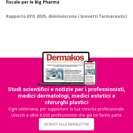
fiscale per le Big Pharma
Rapporto EPO 2025, diminuiscono i brevetti farmaceutici
Studi scientifici e notizie per i professionisti,
medici dermatologi, medici estetici e
chirurghi plastici
Ogni settimana, per supportare la tua crescita professionale.
Unisciti a oltre 6.000 professionisti che già ne fanno parte
ISCRIVITI ALLA NEWSLETTER