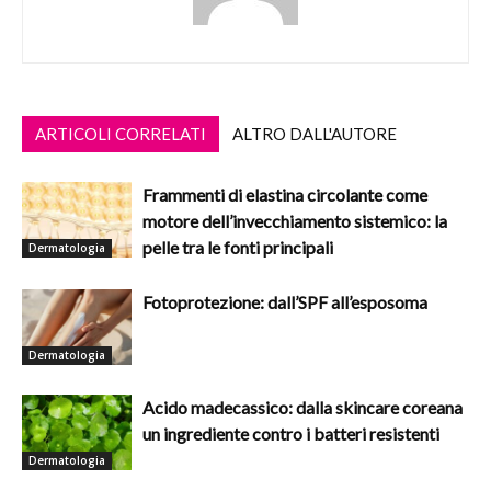
ARTICOLI CORRELATI
ALTRO DALL'AUTORE
Frammenti di elastina circolante come
motore dell’invecchiamento sistemico: la
pelle tra le fonti principali
Dermatologia
Fotoprotezione: dall’SPF all’esposoma
Dermatologia
Acido madecassico: dalla skincare coreana
un ingrediente contro i batteri resistenti
Dermatologia