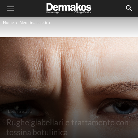
Home
Medicina estetica
Medicina estetica
Rughe glabellari e trattamento con
tossina botulinica