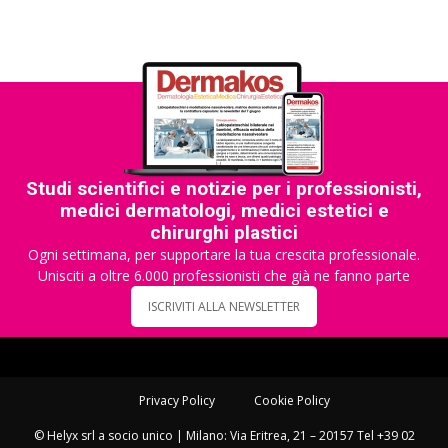
Studi scientifici e notizie per i professionisti,
medici dermatologi, medici estetici e
chirurghi plastici
Ogni settimana, per supportare la tua crescita professionale.
Unisciti a oltre 6.000 professionisti che già ne fanno parte
ISCRIVITI ALLA NEWSLETTER
Privacy Policy
Cookie Policy
© Helyx srl a socio unico | Milano: Via Eritrea, 21 – 20157 Tel +39 02