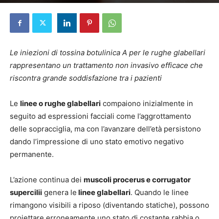
Di
Elena D'Alessandri
-
10 Gennaio 2024
Le iniezioni di tossina botulinica A per le rughe glabellari
rappresentano un trattamento non invasivo efficace che
riscontra grande soddisfazione tra i pazienti
Le
linee o rughe glabellari
compaiono inizialmente in
seguito ad espressioni facciali come l’aggrottamento
delle sopracciglia, ma con l’avanzare dell’età persistono
dando l’impressione di uno stato emotivo negativo
permanente.
L’azione continua dei
muscoli procerus e corrugator
supercilii
genera le
linee glabellari
. Quando le linee
rimangono visibili a riposo (diventando statiche), possono
proiettare erroneamente uno stato di costante rabbia o