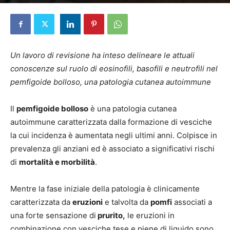
Di
Elena D'Alessandri
-
14 Dicembre 2023
Un lavoro di revisione ha inteso delineare le attuali
conoscenze sul ruolo di eosinofili, basofili e neutrofili nel
pemfigoide bolloso, una patologia cutanea autoimmune
Il
pemfigoide bolloso
è una patologia cutanea
autoimmune caratterizzata dalla formazione di vesciche
la cui incidenza è aumentata negli ultimi anni. Colpisce in
prevalenza gli anziani ed è associato a significativi rischi
di
mortalità e morbilità
.
Mentre la fase iniziale della patologia è clinicamente
caratterizzata da
eruzioni
e talvolta da
pomfi
associati a
una forte sensazione di
prurito,
le eruzioni in
combinazione con vesciche tese e piene di liquido sono