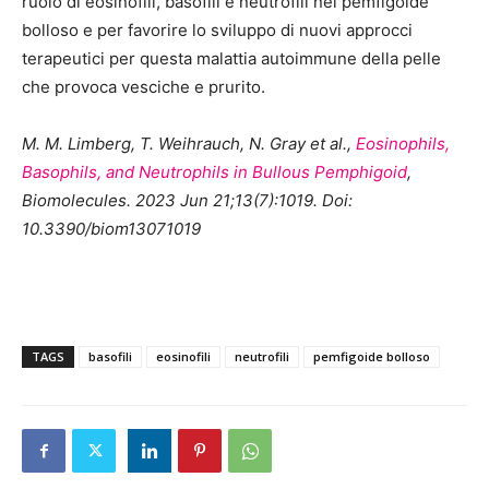
ruolo di eosinofili, basofili e neutrofili nel pemfigoide
bolloso e per favorire lo sviluppo di nuovi approcci
terapeutici per questa malattia autoimmune della pelle
che provoca vesciche e prurito.
M. M. Limberg, T. Weihrauch, N. Gray et al.,
Eosinophils,
Basophils, and Neutrophils in Bullous Pemphigoid
,
Biomolecules. 2023 Jun 21;13(7):1019. Doi:
10.3390/biom13071019
TAGS
basofili
eosinofili
neutrofili
pemfigoide bolloso