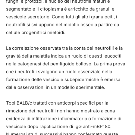
funghi e protozoi. Il nucleo dei neutrofili maturi è
segmentato e il citoplasma è arricchito da granuli e
vescicole secretorie. Come tutti gli altri granulociti, i
neutrofili si sviluppano nel midollo osseo a partire da
cellule progenitrici mieloidi.
La correlazione osservata tra la conta dei neutrofili e la
gravità della malattia indica un ruolo di questi leucociti
nella patogenesi del pemfigoide bolloso. La prima prova
che i neutrofili svolgono un ruolo essenziale nella
formazione delle vescicole subepidermiche è emersa
dalle osservazioni in un modello sperimentale.
Topi BALB/c trattati con anticorpi specifici per la
rimozione dei neutrofili non hanno mostrato alcuna
evidenza di infiltrazione infiammatoria o formazione di
vescicole dopo l’applicazione di IgG anti-mBP180.
Numerosi studi successivi hanno confermato queste