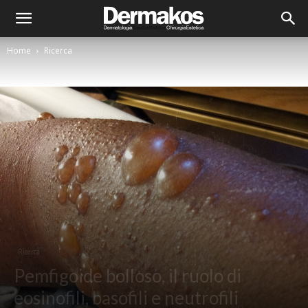
Home
Ricerca
Ricerca
Pemfigoide bolloso, il ruolo di
eosinofili, basofili e neutrofili