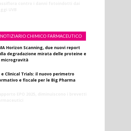
ssiflora contro i danni fotoindotti dai
aggi UVB
NOTIZIARIO CHIMICO FARMACEUTICO
MA Horizon Scanning, due nuovi report
ulla degradazione mirata delle proteine e
a microgravità
 e Clinical Trials: il nuovo perimetro
ormativo e fiscale per le Big Pharma
apporto EPO 2025, diminuiscono i brevetti
armaceutici