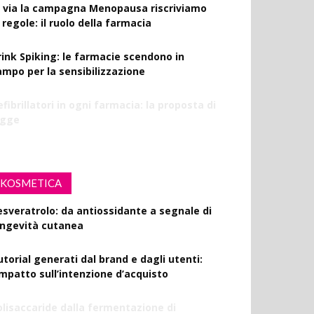
l via la campagna Menopausa riscriviamo
 regole: il ruolo della farmacia
rink Spiking: le farmacie scendono in
ampo per la sensibilizzazione
fibrillatori in ogni farmacia: la proposta di
egge
KOSMETICA
esveratrolo: da antiossidante a segnale di
ongevità cutanea
utorial generati dal brand e dagli utenti:
’impatto sull’intenzione d’acquisto
olisaccaride dalla fermentazione di