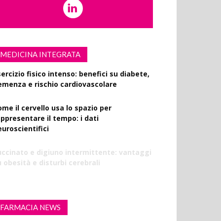
MEDICINA INTEGRATA
ercizio fisico intenso: benefici su diabete,
emenza e rischio cardiovascolare
ome il cervello usa lo spazio per
appresentare il tempo: i dati
euroscientifici
uccinato e digiuno intermittente: vantaggi
 obesità e disturbi cerebrali
FARMACIA NEWS