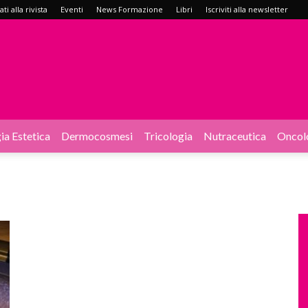
i alla rivista
Eventi
News Formazione
Libri
Iscriviti alla newsletter
ia Estetica
Dermocosmesi
Tricologia
Nutraceutica
Oncol