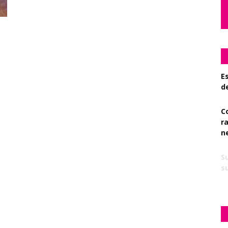
Es
d
C
r
n
S
su