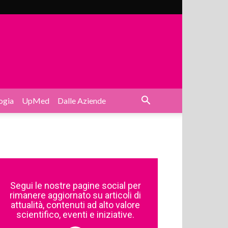
ogia
UpMed
Dalle Aziende
Segui le nostre pagine social per
rimanere aggiornato su articoli di
attualità, contenuti ad alto valore
scientifico, eventi e iniziative.