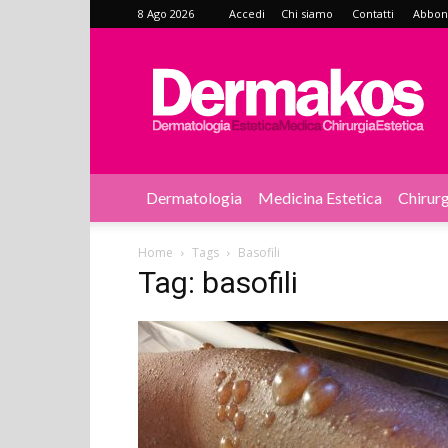
8 Ago 2026
Accedi
Chi siamo
Contatti
Abbonat
Dermakos
Dermatologia
Medicina Estetica
Chirurg
Home
Tags
Basofili
Tag: basofili