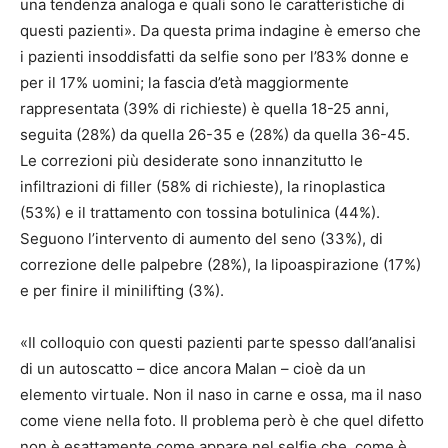
una tendenza analoga e quali sono le caratteristiche di
questi pazienti». Da questa prima indagine è emerso che
i pazienti insoddisfatti da selfie sono per l’83% donne e
per il 17% uomini; la fascia d’età maggiormente
rappresentata (39% di richieste) è quella 18-25 anni,
seguita (28%) da quella 26-35 e (28%) da quella 36-45.
Le correzioni più desiderate sono innanzitutto le
infiltrazioni di filler (58% di richieste), la rinoplastica
(53%) e il trattamento con tossina botulinica (44%).
Seguono l’intervento di aumento del seno (33%), di
correzione delle palpebre (28%), la lipoaspirazione (17%)
e per finire il minilifting (3%).
«Il colloquio con questi pazienti parte spesso dall’analisi
di un autoscatto – dice ancora Malan – cioè da un
elemento virtuale. Non il naso in carne e ossa, ma il naso
come viene nella foto. Il problema però è che quel difetto
non è esattamente come appare nel selfie che, come è