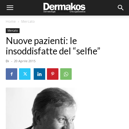
Home
Mercato
Mercato
Nuove pazienti: le
insoddisfatte del “selfie”
Di
-
20 Aprile 2015