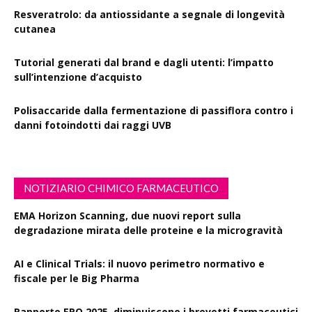
Resveratrolo: da antiossidante a segnale di longevità
cutanea
Tutorial generati dal brand e dagli utenti: l’impatto
sull’intenzione d’acquisto
Polisaccaride dalla fermentazione di passiflora contro i
danni fotoindotti dai raggi UVB
NOTIZIARIO CHIMICO FARMACEUTICO
EMA Horizon Scanning, due nuovi report sulla
degradazione mirata delle proteine e la microgravità
AI e Clinical Trials: il nuovo perimetro normativo e
fiscale per le Big Pharma
Rapporto EPO 2025, diminuiscono i brevetti farmaceutici