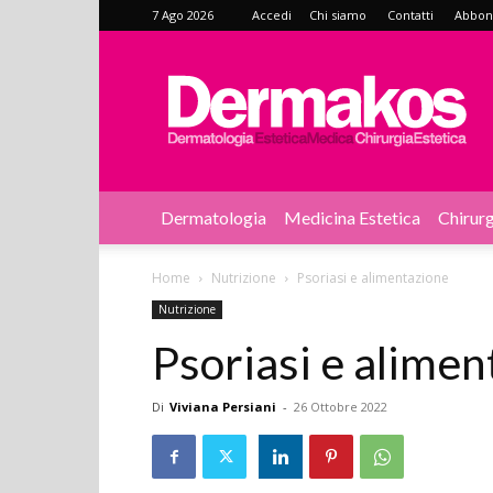
7 Ago 2026
Accedi
Chi siamo
Contatti
Abbonat
Dermakos
Dermatologia
Medicina Estetica
Chirurg
Home
Nutrizione
Psoriasi e alimentazione
Nutrizione
Psoriasi e alimen
Di
Viviana Persiani
-
26 Ottobre 2022