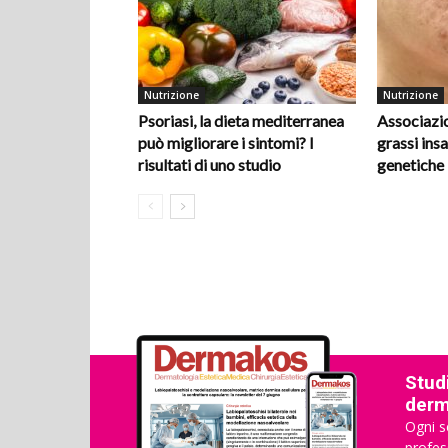
Nutrizione
Nutrizione
Psoriasi, la dieta mediterranea
Associazio
può migliorare i sintomi? I
grassi insa
risultati di uno studio
genetiche
Studi
derma
Ogni s
profes