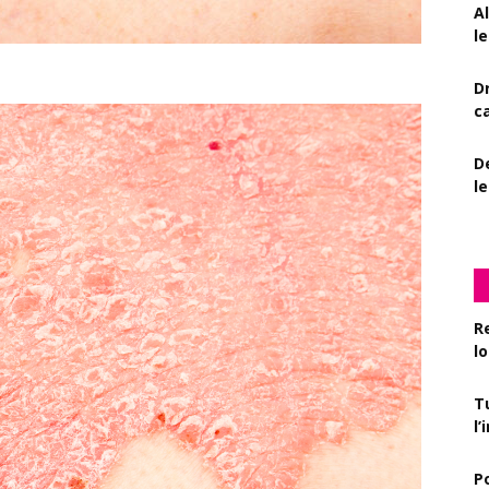
A
le
D
c
De
l
R
l
T
l
P