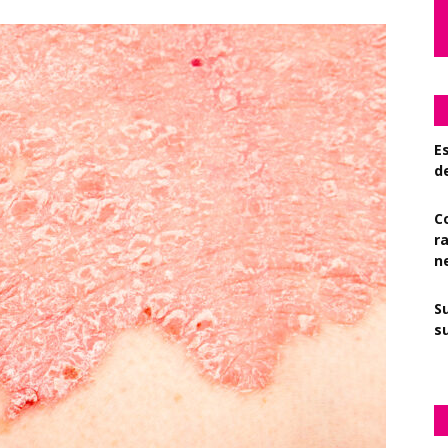
Es
d
C
r
n
S
su