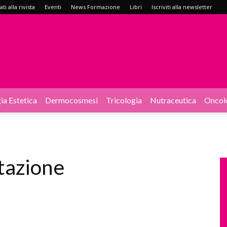
i alla rivista
Eventi
News Formazione
Libri
Iscriviti alla newsletter
ia Estetica
Dermocosmesi
Tricologia
Nutraceutica
Oncol
tazione