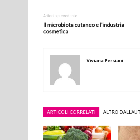
Articolo precedente
Il microbiota cutaneo e l’industria
cosmetica
Viviana Persiani
ARTICOLI CORRELATI
ALTRO DALL'AU