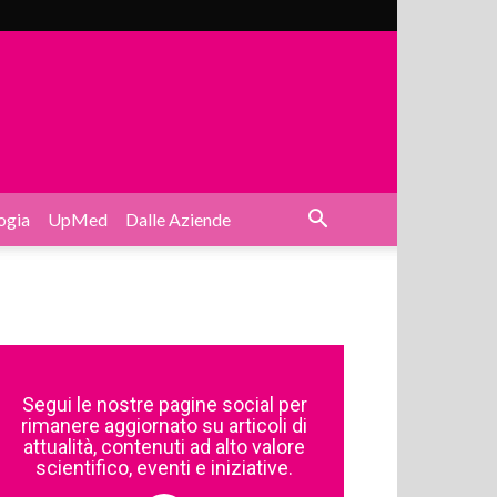
ogia
UpMed
Dalle Aziende
Segui le nostre pagine social per
rimanere aggiornato su articoli di
attualità, contenuti ad alto valore
scientifico, eventi e iniziative.