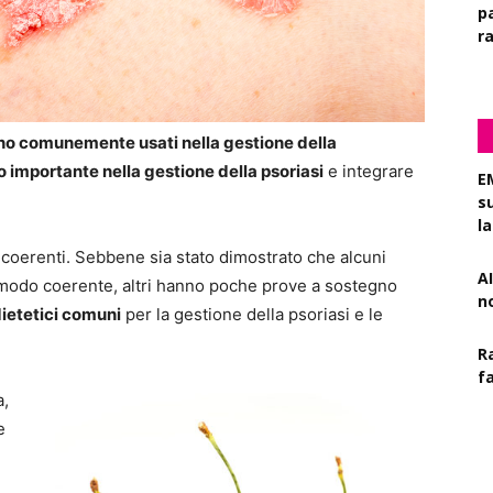
pa
r
sono comunemente usati nella gestione della
o importante nella gestione della psoriasi
e integrare
E
s
l
incoerenti. Sebbene sia stato dimostrato che alcuni
AI
in modo coerente, altri hanno poche prove a sostegno
n
dietetici comuni
per la gestione della psoriasi e le
R
f
a,
e