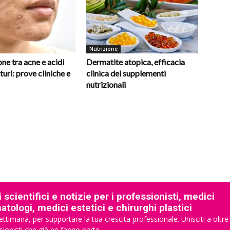
Nutrizione
ne tra acne e acidi
Dermatite atopica, efficacia
turi: prove cliniche e
clinica dei supplementi
nutrizionali
 scientifici e notizie per i professionisti, medici
tologi, medici estetici e chirurghi plastici
ettimana, per supportare la tua crescita professionale. Unisciti a oltre
sionisti che già ne fanno parte