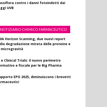
ssiflora contro i danni fotoindotti dai
aggi UVB
NOTIZIARIO CHIMICO FARMACEUTICO
MA Horizon Scanning, due nuovi report
ulla degradazione mirata delle proteine e
a microgravità
 e Clinical Trials: il nuovo perimetro
ormativo e fiscale per le Big Pharma
apporto EPO 2025, diminuiscono i brevetti
armaceutici