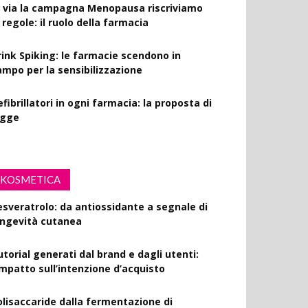
l via la campagna Menopausa riscriviamo
 regole: il ruolo della farmacia
rink Spiking: le farmacie scendono in
ampo per la sensibilizzazione
fibrillatori in ogni farmacia: la proposta di
egge
KOSMETICA
esveratrolo: da antiossidante a segnale di
ongevità cutanea
utorial generati dal brand e dagli utenti:
’impatto sull’intenzione d’acquisto
olisaccaride dalla fermentazione di