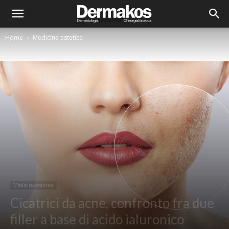
Home
Medicina estetica
Medicina estetica
Cicatrici da acne, confronto fra due
filler a base di acido ialuronico