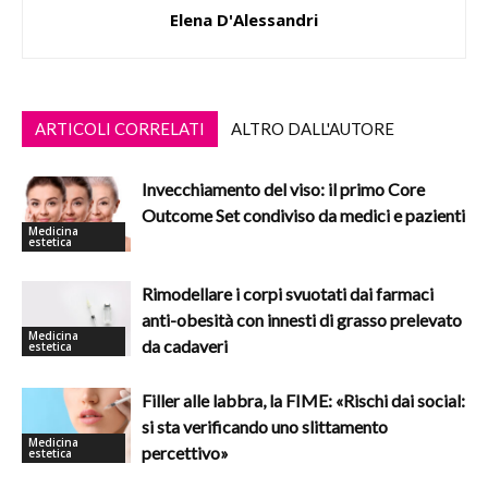
Elena D'Alessandri
ARTICOLI CORRELATI
ALTRO DALL'AUTORE
Invecchiamento del viso: il primo Core
Outcome Set condiviso da medici e pazienti
Medicina
estetica
Rimodellare i corpi svuotati dai farmaci
anti-obesità con innesti di grasso prelevato
Medicina
da cadaveri
estetica
Filler alle labbra, la FIME: «Rischi dai social:
si sta verificando uno slittamento
Medicina
percettivo»
estetica