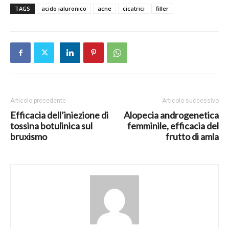
TAGS
acido ialuronico
acne
cicatrici
filler
Articolo precedente
Articolo successivo
Efficacia dell’iniezione di
Alopecia androgenetica
tossina botulinica sul
femminile, efficacia del
bruxismo
frutto di amla