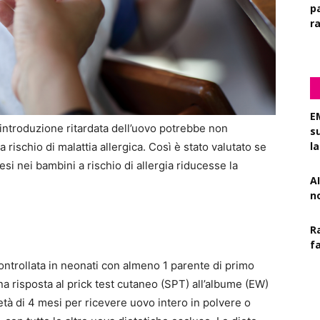
pa
r
E
introduzione ritardata dell’uovo potrebbe non
s
l
a rischio di malattia allergica. Così è stato valutato se
esi nei bambini a rischio di allergia riducesse la
AI
n
R
f
ontrollata in neonati con almeno 1 parente di primo
na risposta al prick test cutaneo (SPT) all’albume (EW)
età di 4 mesi per ricevere uovo intero in polvere o