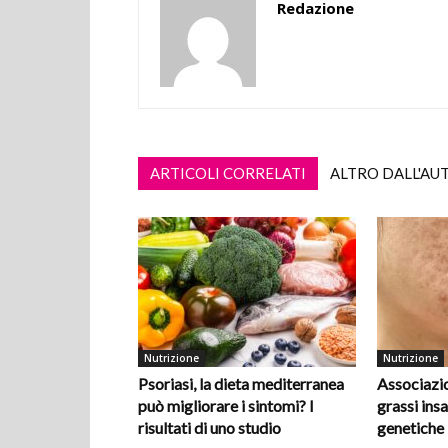
Redazione
ARTICOLI CORRELATI
ALTRO DALL'AU
Nutrizione
Nutrizione
Psoriasi, la dieta mediterranea
Associazio
può migliorare i sintomi? I
grassi insa
risultati di uno studio
genetiche