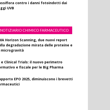
ssiflora contro i danni fotoindotti dai
aggi UVB
NOTIZIARIO CHIMICO FARMACEUTICO
MA Horizon Scanning, due nuovi report
ulla degradazione mirata delle proteine e
a microgravità
 e Clinical Trials: il nuovo perimetro
ormativo e fiscale per le Big Pharma
apporto EPO 2025, diminuiscono i brevetti
armaceutici