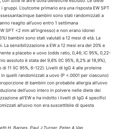
, con tutte le altre uova dietetiche escluso. Le diete
i i gruppi. L’outcome primario era una risposta EW SPT
ossessantacinque bambini sono stati randomizzati a
anno reagito all’uovo entro 1 settimana
 EW SPT <2 mm all’ingresso) e non erano idonei
%) bambini sono stati valutati a 12 mesi di età. La
ppi. La sensibilizzazione a EW a 12 mesi era del 20% e
mente a placebo e uovo (odds ratio, 0,46; IC 95%, 0,22-
chio assoluto è stata del 9,8% (IC 95%, 8,2% al 18,9%),
 11 (IC 95%, 6-122). Livelli di IgG 4 alle proteine ​​
ti in quelli randomizzati a uovo (P <.0001 per ciascuno)
 proporzione di bambini con probabile allergia all’uovo
oduzione dell’uovo intero in polvere nelle diete dei
zzazione all’EW e ha indotto i livelli di IgG 4 specifici
omizzati all’uovo non era suscettibile di questa
beth H. Barnes, Paul J Turner, Peter A Van