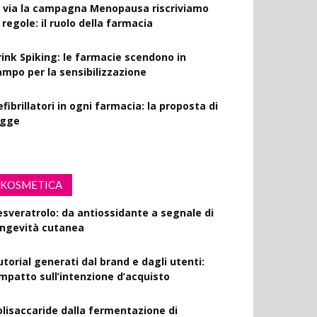
l via la campagna Menopausa riscriviamo
 regole: il ruolo della farmacia
rink Spiking: le farmacie scendono in
ampo per la sensibilizzazione
fibrillatori in ogni farmacia: la proposta di
egge
KOSMETICA
esveratrolo: da antiossidante a segnale di
ongevità cutanea
utorial generati dal brand e dagli utenti:
’impatto sull’intenzione d’acquisto
olisaccaride dalla fermentazione di