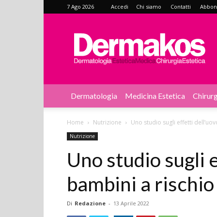
7 Ago 2026
Accedi
Chi siamo
Contatti
Abbonat
Dermakos
Dermatologia
Medicina Estetica
Chirurg
Home
Nutrizione
Uno studio sugli effetti dell’uov
Nutrizione
Uno studio sugli e
bambini a rischio 
Di
Redazione
-
13 Aprile 2022