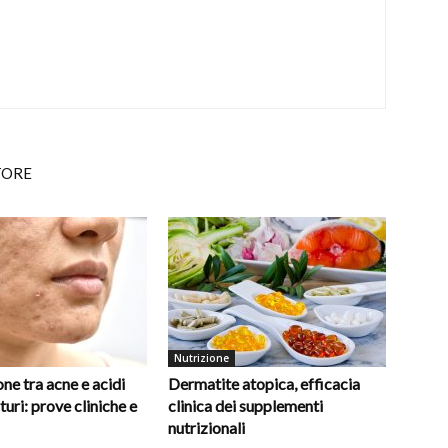
TORE
Nutrizione
ne tra acne e acidi
Dermatite atopica, efficacia
turi: prove cliniche e
clinica dei supplementi
nutrizionali