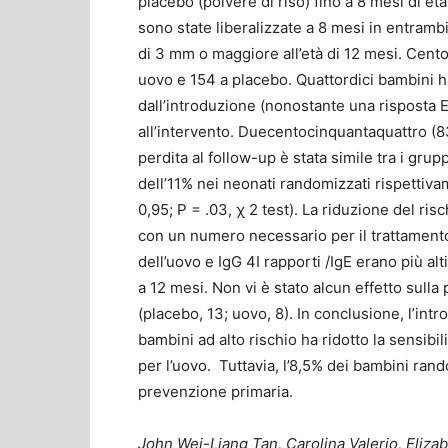
placebo (polvere di riso) fino a 8 mesi di età
sono state liberalizzate a 8 mesi in entramb
di 3 mm o maggiore all’età di 12 mesi. Cent
uovo e 154 a placebo. Quattordici bambini h
dall’introduzione (nonostante una risposta
all’intervento. Duecentocinquantaquattro (83
perdita al follow-up è stata simile tra i gru
dell’11% nei neonati randomizzati rispettiva
0,95; P = .03, χ 2 test). La riduzione del ris
con un numero necessario per il trattamento di
dell’uovo e IgG 4I rapporti /IgE erano più al
a 12 mesi. Non vi è stato alcun effetto sulla
(placebo, 13; uovo, 8). In conclusione, l’intr
bambini ad alto rischio ha ridotto la sensibili
per l’uovo. Tuttavia, l’8,5% dei bambini rand
prevenzione primaria.
John Wei-Liang Tan, Carolina Valerio, Eliza