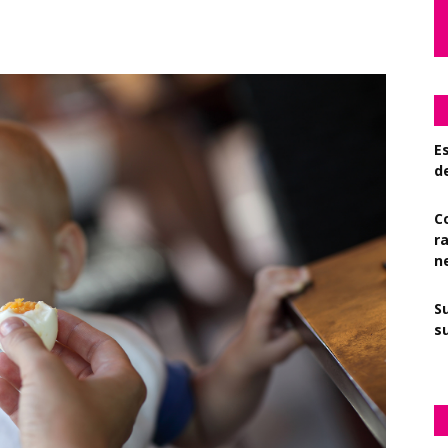
Es
d
C
r
n
S
su