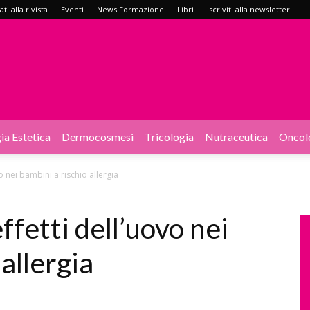
i alla rivista
Eventi
News Formazione
Libri
Iscriviti alla newsletter
ia Estetica
Dermocosmesi
Tricologia
Nutraceutica
Oncol
o nei bambini a rischio allergia
ffetti dell’uovo nei
allergia