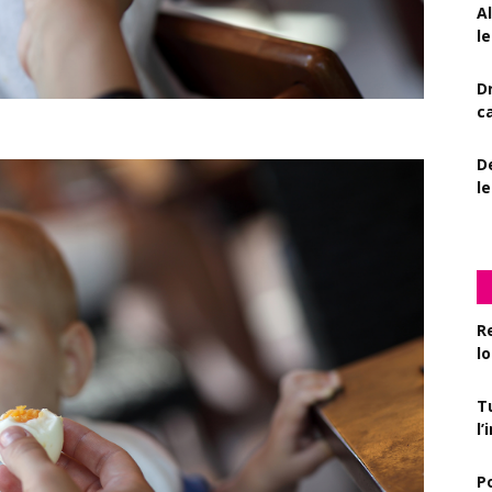
A
le
D
c
De
l
R
l
T
l
P