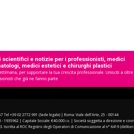
 scientifici e notizie per i professionisti, medici
tologi, medici estetici e chirurghi plastici
ettimana, per supportare la tua crescita professionale. Unisciti a oltre
sionisti che già ne fanno parte
157 Tel +39 02 2772 991 (Sede legale) | Roma: Viale dell'Arte, 25 - 00144
I - 1935962 | Capitale Sociale: €40.000 i.v. | Società soggetta a direzione e co
3. Iscritta al ROC Registro degli Operatori di Comunicazione al n° 6419 (deliber