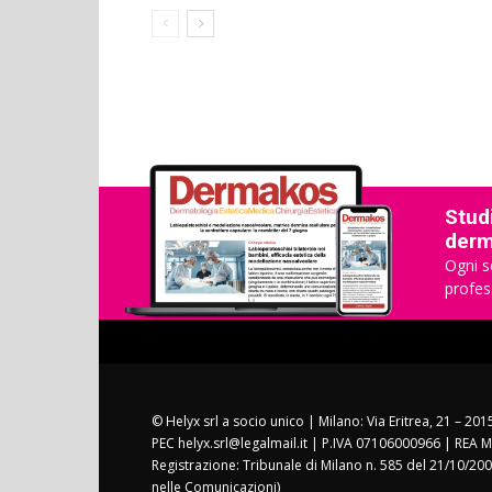
Studi
derma
Ogni s
profes
© Helyx srl a socio unico | Milano: Via Eritrea, 21 – 20
PEC helyx.srl@legalmail.it | P.IVA 07106000966 | REA M
Registrazione: Tribunale di Milano n. 585 del 21/10/200
nelle Comunicazioni)