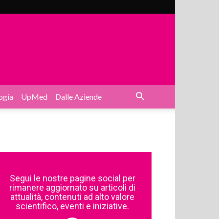
ogia
UpMed
Dalle Aziende
Segui le nostre pagine social per
rimanere aggiornato su articoli di
attualità, contenuti ad alto valore
scientifico, eventi e iniziative.