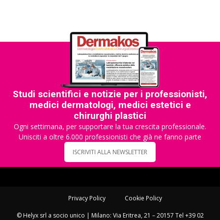
Studi scientifici e notizie per i professionisti,
medici dermatologi, medici estetici e
chirurghi plastici
Ogni settimana, per supportare la tua crescita professionale.
Unisciti a oltre 6.000 professionisti che già ne fanno parte
ISCRIVITI ALLA NEWSLETTER
Privacy Policy
Cookie Policy
© Helyx srl a socio unico | Milano: Via Eritrea, 21 – 20157 Tel +39 02