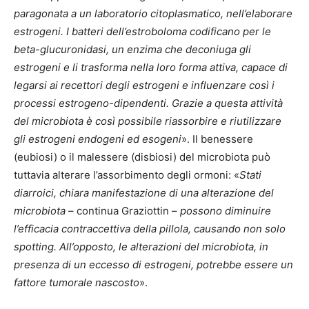
paragonata a un laboratorio citoplasmatico, nell’elaborare
estrogeni. I
batteri dell’estroboloma
codificano per le
beta-glucuronidasi, un enzima che deconiuga gli
estrogeni e li trasforma nella loro forma attiva, capace di
legarsi ai recettori degli estrogeni e influenzare così i
processi estrogeno-dipendenti.
Grazie a questa attività
del microbiota è così possibile riassorbire e riutilizzare
gli estrogeni endogeni ed esogeni
». Il benessere
(eubiosi) o il malessere (disbiosi) del microbiota può
tuttavia alterare l’assorbimento degli ormoni: «
Stati
diarroici, chiara manifestazione di una alterazione del
microbiota
– continua Graziottin –
possono diminuire
l’efficacia contraccettiva della pillola, causando non solo
spotting. All’opposto, le alterazioni del microbiota, in
presenza di un eccesso di estrogeni, potrebbe essere un
fattore tumorale nascosto
».