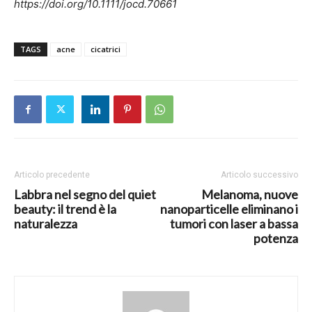
https://doi.org/10.1111/jocd.70661
TAGS
acne
cicatrici
Articolo precedente
Articolo successivo
Labbra nel segno del quiet
Melanoma, nuove
beauty: il trend è la
nanoparticelle eliminano i
naturalezza
tumori con laser a bassa
potenza