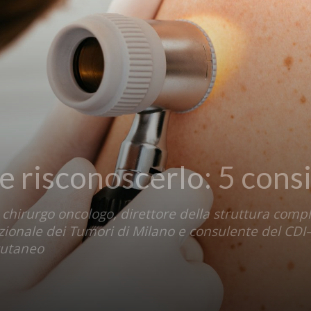
risconoscerlo: 5 consi
 chirurgo oncologo, direttore della struttura com
zionale dei Tumori di Milano e consulente del CDI
cutaneo