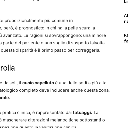
l
AI
nte proporzionalmente più comune in
n
 però, è prognostico: in chi ha la pelle scura la
R
iù avanzato. Le ragioni si sovrappongono: una minore
f
da parte del paziente e una soglia di sospetto talvolta
 questa disparità è il primo passo per correggerla.
rolla
 da soli, il
cuoio capelluto
è una delle sedi a più alta
atologico completo deve includere anche questa zona,
rale.
 pratica clinica, è rappresentato dai
tatuaggi.
La
 mascherare alterazioni melanocitiche sottostanti o
oispezione quanto la valutazione clinica.