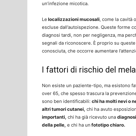
un’infezione micotica.
Le
localizzazioni mucosali
, come la cavità
escluse dall’autoispezione. Queste forme co
diagnosi tardi, non per negligenza, ma per
segnali da riconoscere. È proprio su queste 
conosciuta, che occorre aumentare l’attenz
I fattori di rischio del me
Non esiste un paziente-tipo, ma esistono fatto
over 65, che spesso trascura la prevenzione.
sono ben identificabili:
chi ha molti nevi o ne
altri tumori cutanei,
chi ha avuto esposizion
importanti,
chi ha già ricevuto una
diagnosi
della pelle,
e chi ha un
fototipo chiaro.