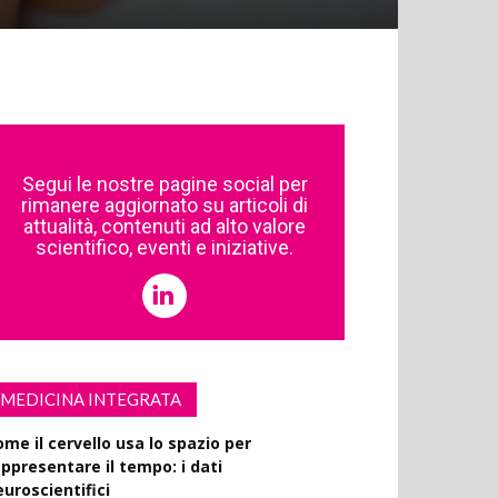
Segui le nostre pagine social per
rimanere aggiornato su articoli di
attualità, contenuti ad alto valore
scientifico, eventi e iniziative.
MEDICINA INTEGRATA
ome il cervello usa lo spazio per
appresentare il tempo: i dati
euroscientifici