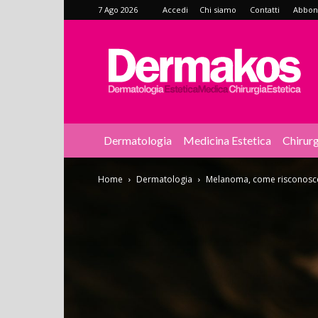
7 Ago 2026
Accedi
Chi siamo
Contatti
Abbonat
Dermakos
Dermatologia
Medicina Estetica
Chirurg
Home
Dermatologia
Melanoma, come risconoscer