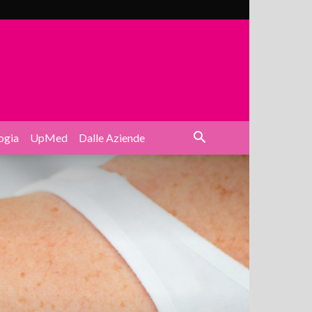
ogia
UpMed
Dalle Aziende