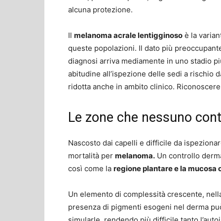
alcuna protezione.
Il
melanoma acrale lentigginoso
è la varia
queste popolazioni. Il dato più preoccupante,
diagnosi arriva mediamente in uno stadio p
abitudine all’ispezione delle sedi a rischio 
ridotta anche in ambito clinico. Riconoscere
Le zone che nessuno cont
Nascosto dai capelli e difficile da ispezionare
mortalità per
melanoma.
Un controllo derm
così come la
regione plantare e la mucosa o
Un elemento di complessità crescente, nella
presenza di pigmenti esogeni nel derma può
simularle, rendendo più difficile tanto l’aut