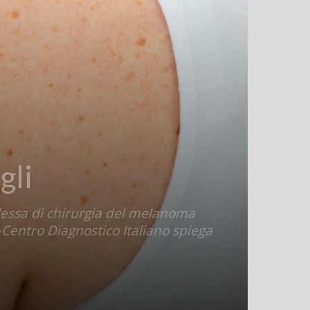
gli
plessa di chirurgia del melanoma
–Centro Diagnostico Italiano spiega