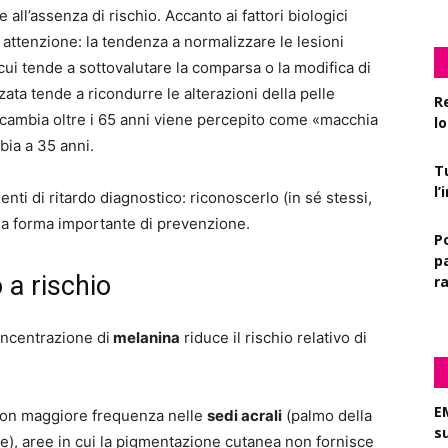
 all’assenza di rischio. Accanto ai fattori biologici
 attenzione: la tendenza a normalizzare le lesioni
ui tende a sottovalutare la comparsa o la modifica di
ata tende a ricondurre le alterazioni della pelle
R
 cambia oltre i 65 anni viene percepito come «macchia
l
bia a 35 anni.
T
l
ti di ritardo diagnostico: riconoscerlo (in sé stessi,
 una forma importante di prevenzione.
P
pa
 a rischio
r
oncentrazione di
melanina
riduce il rischio relativo di
E
con maggiore frequenza nelle
sedi acrali
(palmo della
s
), aree in cui la pigmentazione cutanea non fornisce