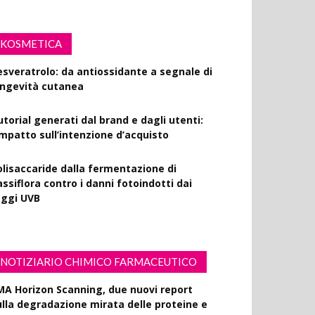
KOSMETICA
esveratrolo: da antiossidante a segnale di
ongevità cutanea
utorial generati dal brand e dagli utenti:
’impatto sull’intenzione d’acquisto
olisaccaride dalla fermentazione di
ssiflora contro i danni fotoindotti dai
aggi UVB
NOTIZIARIO CHIMICO FARMACEUTICO
MA Horizon Scanning, due nuovi report
ulla degradazione mirata delle proteine e