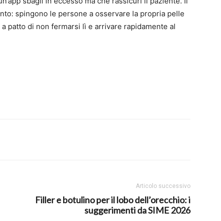
n’app sbagli in eccesso ma che rassicuri il paziente. Il
ento: spingono le persone a osservare la propria pelle
a patto di non fermarsi lì e arrivare rapidamente al
Articolo successivo
Filler e botulino per il lobo dell’orecchio: i
suggerimenti da SIME 2026