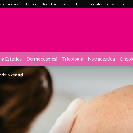
i alla rivista
Eventi
News Formazione
Libri
Iscriviti alla newsletter
ia Estetica
Dermocosmesi
Tricologia
Nutraceutica
Oncol
lo: 5 consigli