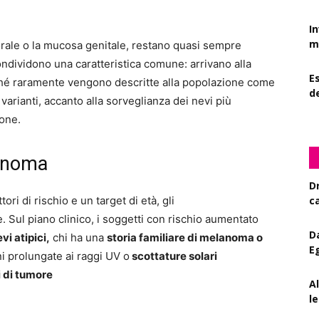
I
mi
 orale o la mucosa genitale, restano quasi sempre
ndividono una caratteristica comune: arrivano alla
Es
ché raramente vengono descritte alla popolazione come
d
varianti, accanto alla sorveglianza dei nevi più
ione.
lanoma
D
ri di rischio e un target di età, gli
c
 Sul piano clinico, i soggetti con rischio aumentato
D
vi atipici,
chi ha una
storia familiare di melanoma o
E
i prolungate ai raggi UV o
scottature solari
 di tumore
A
le