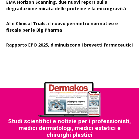
EMA Horizon Scanning, due nuovi report sulla
degradazione mirata delle proteine e la microgravità
AI e Clinical Trials: il nuovo perimetro normativo e
fiscale per le Big Pharma
Rapporto EPO 2025, diminuiscono i brevetti farmaceutici
Studi scientifici e notizie per i professionisti,
medici dermatologi, medici estetici e
chirurghi plastici