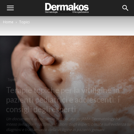
Home
Topici
Topici
Terapie topiche per la vitiligine in
pazienti pediatrici e adolescenti: i
consigli degli esperti
Un documento di consenso pubblicato su JAMA Dermatology ha
inteso sviluppare raccomandazioni degli esperti basate sull’evidenza su
diagnosi e trattamento della vitiligine in pazienti giovani