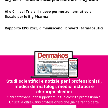
AI e Clinical Trials: il nuovo perimetro normativo e
fiscale per le Big Pharma
Rapporto EPO 2025, diminuiscono i brevetti farmaceutici
Studi scientifici e notizie per i professionisti,
medici dermatologi, medici estetici e
chirurghi plastici
Ogni settimana, per supportare la tua crescita professionale.
Unisciti a oltre 6.000 professionisti che già ne fanno parte