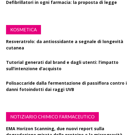
Defibrillatori in ogni farmacia: la proposta di legge
KOSMETICA
Resveratrolo: da antiossidante a segnale di longevità
cutanea
Tutorial generati dal brand e dagli utenti: l’impatto
sull’intenzione d’acquisto
Polisaccaride dalla fermentazione di passiflora contro i
danni fotoindotti dai raggi UVB
NOTIZIARIO CHIMICO FARMACEUTICO
EMA Horizon Scanning, due nuovi report sulla
degradazione mirata delle proteine e la microgravità